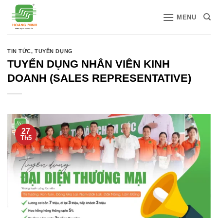
Bỏ
MENU
qua
nội
dung
TIN TỨC
,
TUYỂN DỤNG
TUYỂN DỤNG NHÂN VIÊN KINH
DOANH (SALES REPRESENTATIVE)
27
Th5