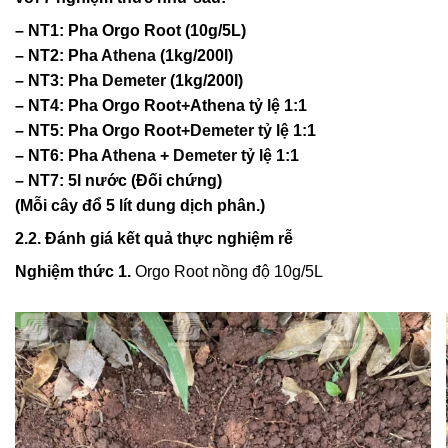
– NT1: Pha Orgo Root (10g/5L)
– NT2: Pha
Athena
(1kg/200l)
– NT3: Pha
Demeter
(1kg/200l)
– NT4: Pha Orgo Root+Athena tỷ lệ 1:1
– NT5: Pha Orgo Root+
Demeter
tỷ lệ 1:1
– NT6: Pha
Athena
+
Demeter
tỷ lệ 1:1
– NT7: 5l nước (Đối chứng)
(Mỗi cây đổ 5 lít dung dịch phân.)
2.2. Đánh giá kết quả thực nghiệm rễ
Nghiệm thức 1.
Orgo Root nồng độ 10g/5L