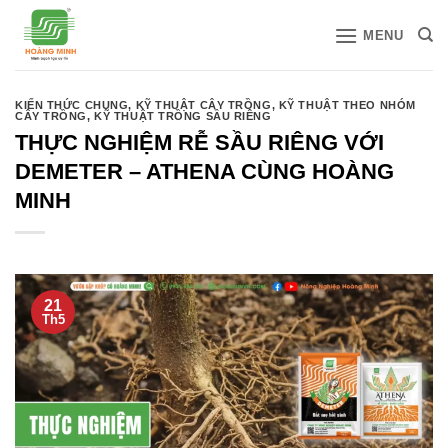
Bỏ
MENU
qua
nội
dung
KIẾN THỨC CHUNG
,
KỸ THUẬT CÂY TRỒNG
,
KỸ THUẬT THEO NHÓM
CÂY TRỒNG
,
KỸ THUẬT TRỒNG SẦU RIÊNG
THỰC NGHIỆM RỄ SẦU RIÊNG VỚI
DEMETER – ATHENA CÙNG HOÀNG
MINH
21
Th5