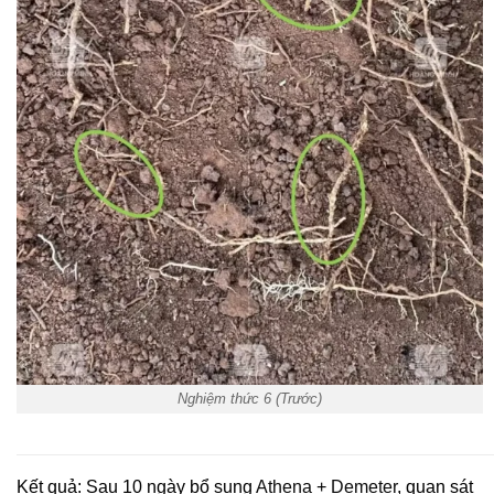
Nghiệm thức 6 (Trước)
Kết quả: Sau 10 ngày bổ sung
Athena
+
Demeter
, quan sát