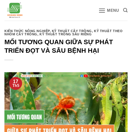
Bỏ
MENU
qua
nội
dung
KIẾN THỨC NÔNG NGHIỆP
,
KỸ THUẬT CÂY TRỒNG
,
KỸ THUẬT THEO
NHÓM CÂY TRỒNG
,
KỸ THUẬT TRỒNG SẦU RIÊNG
MỐI TƯƠNG QUAN GIỮA SỰ PHÁT
TRIỂN ĐỌT VÀ SÂU BỆNH HẠI
17
Th5