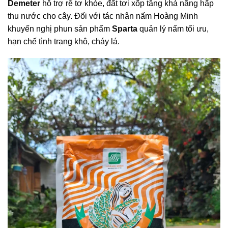
Demeter
hỗ trợ rễ tơ khỏe, đất tơi xốp tăng khả năng hấp
thu nước cho cây. Đối với tác nhân nấm Hoàng Minh
khuyến nghị phun sản phẩm
Sparta
quản lý nấm tối ưu,
hạn chế tình trạng khô, cháy lá.