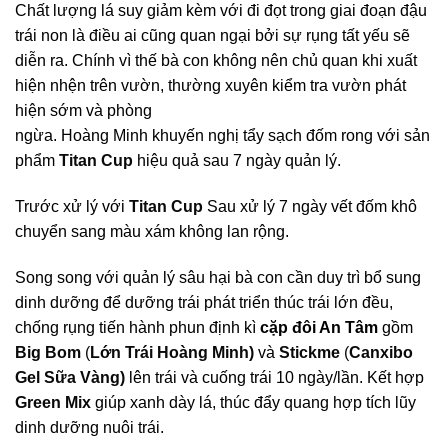
Chất lượng lá suy giảm kèm với đi đọt trong giai đoạn đậu
trái non là điều ai cũng quan ngại bởi sự rụng tất yếu sẽ
diễn ra. Chính vì thế bà con không nên chủ quan khi xuất
hiện nhện trên vườn, thường xuyên kiểm tra vườn phát
hiện sớm và phòng
ngừa. Hoàng Minh khuyến nghị tẩy sạch đốm rong với sản
phẩm
Titan Cup
hiệu quả sau 7 ngày quản lý.
Trước xử lý với
Titan Cup
Sau xử lý 7 ngày vết đốm khô
chuyển sang màu xám không lan rộng.
Song song với quản lý sâu hại bà con cần duy trì bổ sung
dinh dưỡng để dưỡng trái phát triển thúc trái lớn đều,
chống rụng tiến hành phun định kì
cặp đôi An Tâm
gồm
Big Bom
(
Lớn Trái Hoàng Minh)
và
Stickme
(
Canxibo
Gel Sữa Vàng)
lên trái và cuống trái 10 ngày/lần. Kết hợp
Green Mix
giúp xanh dày lá, thúc đẩy quang hợp tích lũy
dinh dưỡng nuôi trái.