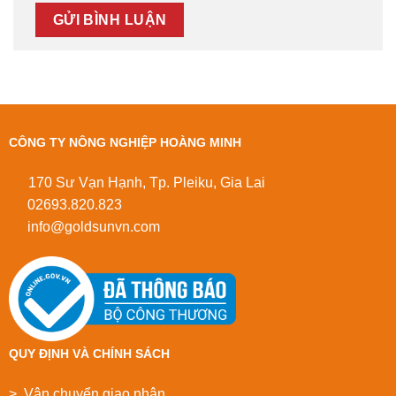
CÔNG TY NÔNG NGHIỆP HOÀNG MINH
170 Sư Vạn Hạnh, Tp. Pleiku, Gia Lai
02693.820.823
info@goldsunvn.com
QUY ĐỊNH VÀ CHÍNH SÁCH
> Vận chuyển giao nhận