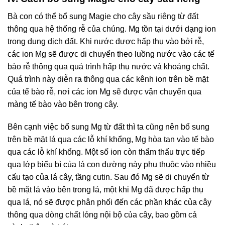
Bà con có thể bổ sung Magie cho cây sầu riêng từ đất
thông qua hệ thống rễ của chúng. Mg tồn tại dưới dạng ion
trong dung dịch đất. Khi nước được hấp thụ vào bởi rễ,
các ion Mg sẽ được di chuyển theo luồng nước vào các tế
bào rễ thông qua quá trình hấp thụ nước và khoáng chất.
Quá trình này diễn ra thông qua các kênh ion trên bề mặt
của tế bào rễ, nơi các ion Mg sẽ được vận chuyển qua
màng tế bào vào bên trong cây.
Bên cạnh việc bổ sung Mg từ đất thì ta cũng nên bổ sung
trên bề mặt lá qua các lỗ khí khổng, Mg hòa tan vào tế bào
qua các lỗ khí khổng. Một số ion còn thẩm thấu trực tiếp
qua lớp biểu bì của lá con đường này phụ thuộc vào nhiều
cấu tạo của lá cây, tầng cutin.
Sau đó Mg sẽ di chuyển từ
bề mặt lá vào bên trong lá, một khi Mg đã được hấp thụ
qua lá, nó sẽ được phân phối đến các phần khác của cây
thông qua dòng chất lỏng nội bộ của cây, bao gồm cả