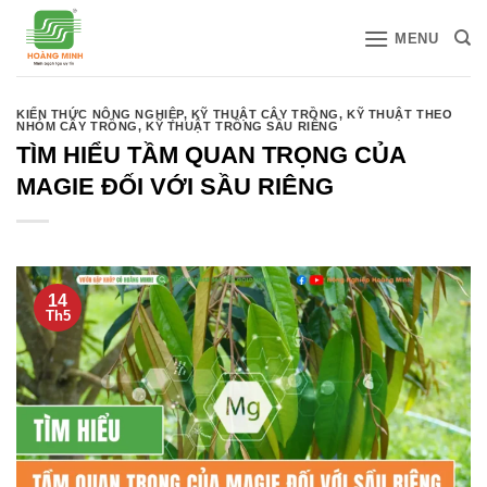
Bỏ
MENU
qua
nội
dung
KIẾN THỨC NÔNG NGHIỆP
,
KỸ THUẬT CÂY TRỒNG
,
KỸ THUẬT THEO
NHÓM CÂY TRỒNG
,
KỸ THUẬT TRỒNG SẦU RIÊNG
TÌM HIỂU TẦM QUAN TRỌNG CỦA
MAGIE ĐỐI VỚI SẦU RIÊNG
14
Th5