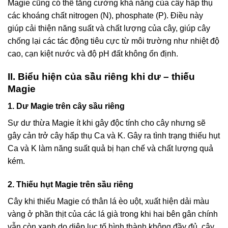
Magie cũng có thể tăng cường khả năng của cây hấp thụ
các khoáng chất nitrogen (N), phosphate (P). Điều này
giúp cải thiện năng suất và chất lượng của cây, giúp cây
chống lại các tác động tiêu cực từ môi trường như nhiệt độ
cao, cạn kiệt nước và độ pH đất không ổn định.
II. Biểu hiện của sầu riêng khi dư – thiếu
Magie
1. Dư Magie trên cây sầu riêng
Sự dư thừa Magie ít khi gây độc tính cho cây nhưng sẽ
gây cản trở cây hấp thụ Ca và K. Gây ra tình trạng thiếu hụt
Ca và K
làm năng suất quả bị hạn chế và chất lượng quả
kém.
2. Thiếu hụt Magie trên sầu riêng
Cây khi thiếu Magie có thân lá èo uột, xuất hiện dải màu
vàng ở phần thịt của các lá già trong khi hai bên gân chính
vẫn còn xanh do diệp lục tố hình thành không đầy đủ, cây