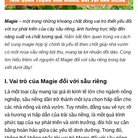
Magie
– một trong những khoáng chất đóng vai trò thiết yếu đối
với sự phát triển của cây sầu riêng, ảnh hưởng trực tiếp đến
năng suất và chất lượng quả.
Nắm bắt tầm quan trọng và cách
bổ sung magie hợp lý chính là yếu tố then chốt giúp nhà vườn
có một mùa sầu riêng bội thu, mang lại lợi nhuận dồi dào. Cùng
tìm hiểu thêm về nguyên tố Magie đối với sầu riêng trong bài
viết dưới đây!
I. Vai trò của Magie đối với sầu riêng
Là một loại cây mang lại giá trị kinh tế lớn cho ngành nông
nghiệp, sầu riêng dần trở thành một lựa chọn hấp dẫn cho
các nhà nông và nhà vườn. Tuy nhiên, đằng sau vẻ rực rỡ
và hương vị hấp dẫn của trái sầu riêng, là một quá trình
phức tạp của sự phát triển và sinh trưởng, đòi hỏi sự cân
bằng hoàn hảo giữa các yếu tố dinh dưỡng. Trong đó,
không thể không nhắc tới
vai trò Magie đối với sầu riêng