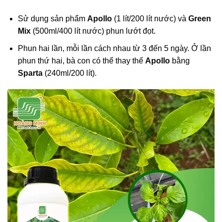
Sử dụng sản phẩm
Apollo
(1 lít/200 lít nước) và
Green
Mix
(500ml/400 lít nước) phun lướt đọt.
Phun hai lần, mỗi lần cách nhau từ 3 đến 5 ngày. Ở lần
phun thứ hai, bà con có thể thay thế
Apollo
bằng
Sparta
(240ml/200 lít).