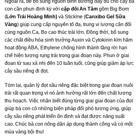
Ngoài ra, để bổ sung nguồn dinh dưỡng đầy đủ cho cây bà
con cần phun định kỳ với
cặp đôi An Tâm
gồm Big Bom
(
Lớn Trái Hoàng Minh)
và Stickme (
Canxibo Gel Sữa
Vàng
) giúp cung cấp nguyên tố đa, trung vi lượng cân đối
cùng nguồn Ca, Bo cao thúc trái lớn. Đồng thời, bổ sung
các chất điều hòa sinh trưởng Auxin và Cytokinin kìm hãm
hoạt động ABA, Ethylene chống hình thành tầng rời hạn
chế hiện tượng rụng trái trong giai đoạn này. Phun ở giai
đoạn từ sau xả nhị đến 10 tuần tuổi, cũng giúp giảm áp lực
cây sầu riêng đi đọt.
Tóm lại, quản lý đọt sầu riêng đặc biệt trong giai đoạn nuôi
trái rất quan trọng vì nó ảnh hưởng rất lớn đến chất lượng
thu hoạch. Việc nhận biết đúng từng giai giai đoạn của đọt
giúp bà con có những biện pháp đối phó tương ứng, giúp
cây sầu riêng phát triển ổn định và đạt được năng suất
cao. Chúc bà con nông dân áp dụng thành công và có một
mùa vàng bội thu!