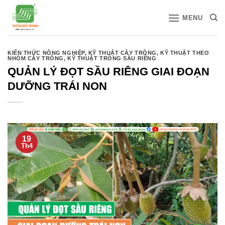
Bỏ
MENU
qua
nội
dung
KIẾN THỨC NÔNG NGHIỆP
,
KỸ THUẬT CÂY TRỒNG
,
KỸ THUẬT THEO
NHÓM CÂY TRỒNG
,
KỸ THUẬT TRỒNG SẦU RIÊNG
QUẢN LÝ ĐỌT SẦU RIÊNG GIAI ĐOẠN
DƯỠNG TRÁI NON
19
Th4