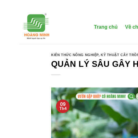
Bỏ
qua
nội
dung
Trang chủ
Về ch
KIẾN THỨC NÔNG NGHIỆP
,
KỸ THUẬT CÂY TR
QUẢN LÝ SÂU GÂY H
09
Th4