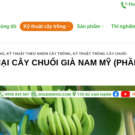
Ho
úng tôi
Kỹ thuật cây trồng
Sản phẩm
Thí nghiệ
ỒNG
,
KỸ THUẬT THEO NHÓM CÂY TRỒNG
,
KỸ THUẬT TRỒNG CÂY CHUỐI
ẠI CÂY CHUỐI GIÀ NAM MỸ (PHẦ