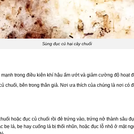
Sùng đục củ hại cây chuối
mạnh trong điều kiện khí hậu ẩm ướt và giảm cường độ hoạt độ
ủ chuối, bên trong thân giả. Nơi ưa thích của chúng là nơi có 
uối hoặc đục củ chuối rồi đẻ trứng vào, trứng nở thành sâu đục
c bẹ lá, bẹ hay cuống lá bị thối nhũn, hoặc đục lỗ nhỏ ở mặt 
đó.