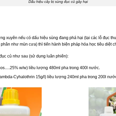
Dấu hiệu cây bị sùng đục củ gây hại
ng xuyên nếu có dấu hiệu sùng đang phá hại (tại các lỗ đục thư
phân như mùn cưa) thì tiến hành biện pháp hóa học tiêu diệt c
đục củ như sau (sử dụng luân phiên):
hos….25% w/w) liều lượng 480ml pha trong 400l nước.
Lambda-Cyhalothrin 15g/l) liều lượng 240ml pha trong 200l nướ