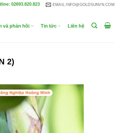
tline: 02693.820.823
EMAIL:INFO@GOLDSUNVN.COM
m và phản hồi
Tin tức
Liên hệ
N 2)