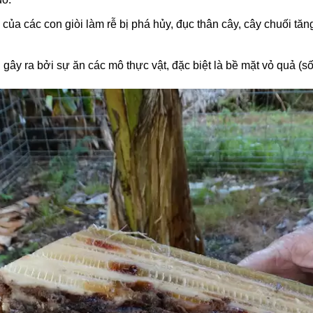
ăn của các con giòi làm rễ bị phá hủy, đục thân cây, cây chuối 
gây ra bởi sự ăn các mô thực vật, đặc biệt là bề mặt vỏ quả (số 