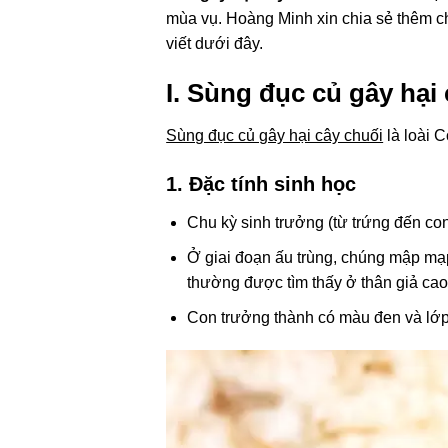
mùa vụ. Hoàng Minh xin chia sẻ thêm ch
viết dưới đây.
I. Sùng đục củ gây hại
Sùng đục củ gây hại cây chuối
là loài 
1. Đặc tính sinh học
Chu kỳ sinh trưởng (từ trứng đến co
Ở giai đoạn ấu trùng, chúng mập mạ
thường được tìm thấy ở thân giả cao 
Con trưởng thành có màu đen và lớp