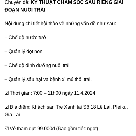
Chuyên đề:
KỸ THUẬT CHĂM SÓC SẦU RIÊNG GIAI
ĐOẠN NUÔI TRÁI
Nội dung chi tiết hội thảo về những vấn đề như sau:
– Chế độ nước tưới
– Quản lý đọt non
– Chế độ dinh dưỡng nuôi trái
– Quản lý sâu hại và bệnh xì mủ thối trái.
☑️ Thời gian: 7:00 – 11h00 ngày 11.4.2024
☑️ Địa điểm: Khách sạn Tre Xanh tại Số 18 Lê Lai, Pleiku,
Gia Lai
☑️ Vé tham dự: 99.000đ (Bao gồm tiệc ngọt)