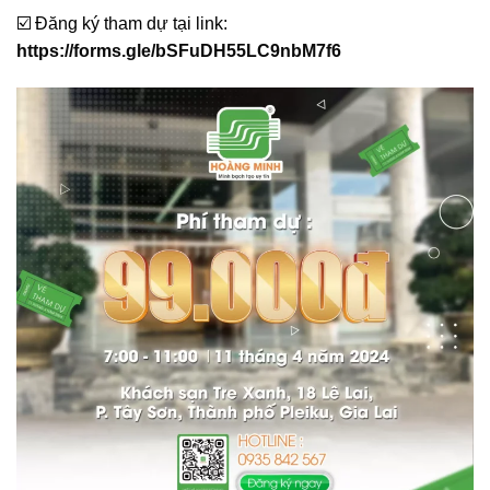
☑️ Đăng ký tham dự tại link:
https://forms.gle/bSFuDH55LC9nbM7f6