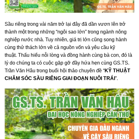
Sầu riêng trong vài năm trở lại đây đã dần vươn lên trở
thành một trong những “ngôi sao lớn” trong ngành nông
nghiệp nước nhà. Tuy nhiên, giá trị lớn cũng song hành
cùng thử thách lớn về cả nguồn vốn và yêu cầu kỹ
thuật.
Thấu hiểu nỗi lòng và đồng hành cùng bà con, đó là
lý do chúng ta có cuộc gặp gỡ đầy hứa hẹn cùng GS.TS.
Trần Văn Hâu trong buổi hội thảo chuyên đề “
KỸ THUẬT
CHĂM SÓC SẦU RIÊNG GIAI ĐOẠN NUÔI TRÁI
”.