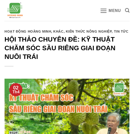
Bỏ
MENU
qua
nội
dung
HOẠT ĐỘNG HOÀNG MINH
,
KHÁC
,
KIẾN THỨC NÔNG NGHIỆP
,
TIN TỨC
HỘI THẢO CHUYÊN ĐỀ: KỸ THUẬT
CHĂM SÓC SẦU RIÊNG GIAI ĐOẠN
NUÔI TRÁI
02
Th4