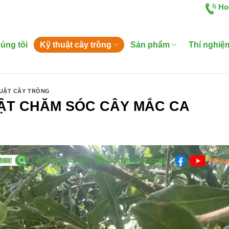
Ho
úng tôi
Kỹ thuật cây trồng
Sản phẩm
Thí nghiệ
UẬT CÂY TRỒNG
ẬT CHĂM SÓC CÂY MẮC CA