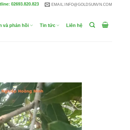
tline: 02693.820.823
EMAIL:INFO@GOLDSUNVN.COM
m và phản hồi
Tin tức
Liên hệ