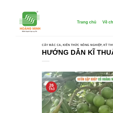
Bỏ
qua
nội
dung
Trang chủ
Về ch
CÂY MẮC CA
,
KIẾN THỨC NÔNG NGHIỆP
,
KỸ TH
HƯỚNG DẪN KĨ THU
26
Th3