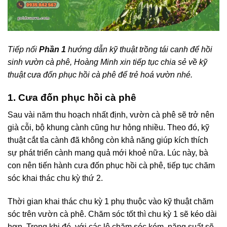
Tiếp nối
Phần 1
hướng dẫn kỹ thuật trồng tái canh để hồi
sinh vườn cà phê, Hoàng Minh xin tiếp tục chia sẻ về kỹ
thuật cưa đốn phục hồi cà phê để trẻ hoá vườn nhé.
1. Cưa đốn phục hồi cà phê
Sau vài năm thu hoạch nhất định, vườn cà phê sẽ trở nên
già cỗi, bộ khung cành cũng hư hỏng nhiều. Theo đó, kỹ
thuật cắt tỉa cành đã không còn khả năng giúp kích thích
sự phát triển cành mang quả mới khoẻ nữa. Lúc này, bà
con nên tiến hành cưa đốn phục hồi cà phê, tiếp tục chăm
sóc khai thác chu kỳ thứ 2.
Thời gian khai thác chu kỳ 1 phụ thuộc vào kỹ thuật chăm
sóc trên vườn cà phê. Chăm sóc tốt thì chu kỳ 1 sẽ kéo dài
hơn. Trong khi đó, với các lô chăm sóc kém, năng suất sẽ