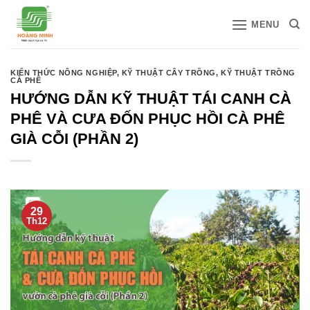
Bỏ
MENU
qua
nội
dung
KIẾN THỨC NÔNG NGHIỆP
,
KỸ THUẬT CÂY TRỒNG
,
KỸ THUẬT TRỒNG
CÀ PHÊ
HƯỚNG DẪN KỸ THUẬT TÁI CANH CÀ
PHÊ VÀ CƯA ĐỐN PHỤC HỒI CÀ PHÊ
GIÀ CỖI (PHẦN 2)
29
Th12