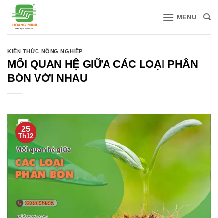
Bỏ
MENU
qua
nội
dung
KIẾN THỨC NÔNG NGHIỆP
MỐI QUAN HỆ GIỮA CÁC LOẠI PHÂN
BÓN VỚI NHAU
25
Th12