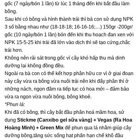
gốc (7 ngày/bón 1 lần) từ lúc 1 tháng đến khi bắt đầu làm
bông.
Sau khi có bông và hình thành trái thì bà con sử dụng NPK
3 số bằng nhau như (18-18-18; 16-16-16;…) 150gr -200gr/
gốc (10 ngày/bón 1 lần) bón đến khi thu hoạch đan xen với
NPK 15-5-25 khi trái đã lớn vào dịch thì sẽ tạo cứng,chắc
trái hơn.
Không nên rải sát trong gốc vì cây khó hấp thu mà dinh
dưỡng lại không đồng đều.
Ngoài ra bà con có thể kết hợp phân hữu cơ vì ở giai đoạn
này cây vừa ra bông vừa nuôi trái nên khi đẩy phân thì ở
những nách, ngọn đâm ra tiếp tục có hoa mới – đảm bảo
vừa ra ngọn vừa nuôi bông, bông khoẻ.
*Phun lá:
Khi đã có bông, thì cây bắt đầu phân hoá mầm hoa, sử
dụng
Stickme
(Canxibo gel sữa vàng)
+
Vegas (Ra Hoa
Hoàng Minh)
+
Green Mix
để phun qua lá nhằm giúp cây
dưỡng bông,tăng sức sống hạt phấn hạn chế khô đầu