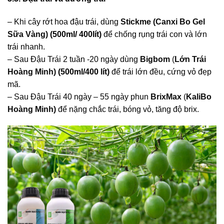
– Khi cây rớt hoa đậu trái, dùng
Stickme (Canxi Bo Gel
Sữa Vàng)
(500ml/ 400lít)
để chống rụng trái con và lớn
trái nhanh.
– Sau Đậu Trái 2 tuần -20 ngày dùng
Bigbom
(
Lớn Trái
Hoàng Minh)
(500ml/400 lít)
để trái lớn đều, cứng vỏ đẹp
mã.
– Sau Đậu Trái 40 ngày – 55 ngày phun
BrixMax
(
KaliBo
Hoàng Minh)
để nặng chắc trái, bóng vỏ, tăng độ brix.