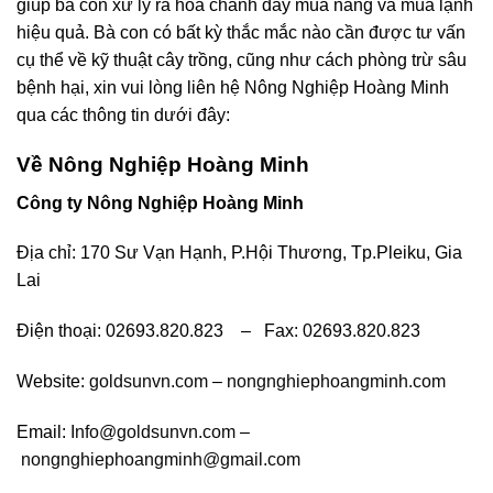
giúp bà con xử lý ra hoa chanh dây mùa nắng và mùa lạnh
hiệu quả. Bà con có bất kỳ thắc mắc nào cần được tư vấn
cụ thể về kỹ thuật cây trồng, cũng như cách phòng trừ sâu
bệnh hại, xin vui lòng liên hệ Nông Nghiệp Hoàng Minh
qua các thông tin dưới đây:
Về Nông Nghiệp Hoàng Minh
Công ty Nông Nghiệp Hoàng Minh
Địa chỉ: 170 Sư Vạn Hạnh, P.Hội Thương, Tp.Pleiku, Gia
Lai
Điện thoại: 02693.820.823 – Fax: 02693.820.823
Website:
goldsunvn.com
–
nongnghiephoangminh.com
Email:
Info@goldsunvn.com
–
nongnghiephoangminh@gmail.com