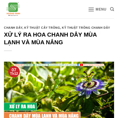
Bỏ
MENU
qua
nội
dung
CHANH DÂY
,
KỸ THUẬT CÂY TRỒNG
,
KỸ THUẬT TRỒNG CHANH DÂY
XỬ LÝ RA HOA CHANH DÂY MÙA
LẠNH VÀ MÙA NẮNG
07
Th12