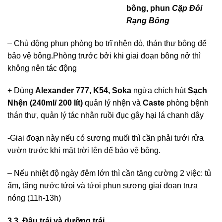
bông, phun
Cặp Đôi
Rạng Bông
– Chủ động phun phòng bọ trĩ nhện đỏ, thán thư bông để
bảo vệ bông.Phòng trước bởi khi giai đoạn bông nở thì
không nên tác động
+ Dùng
Alexander 777
, K54, Soka
ngừa chích hút
Sạch
Nhện (240ml/ 200 lít)
quản lý nhện và
Caste
phòng bệnh
thán thư,
quản lý tác nhân ruồi đục gây hại lá chanh dây
-Giai đoạn này nếu có sương muối thì cần phải tưới rửa
vườn trước khi mặt trời lên để bảo vệ bông.
– Nếu nhiệt độ ngày đêm lớn thì cần tăng cường 2 việc: tủ
ẩm, tăng nước tứoi và tứoi phun sương giai đoạn trưa
nóng (11h-13h)
3.3. Đậu trái và dưỡng trái