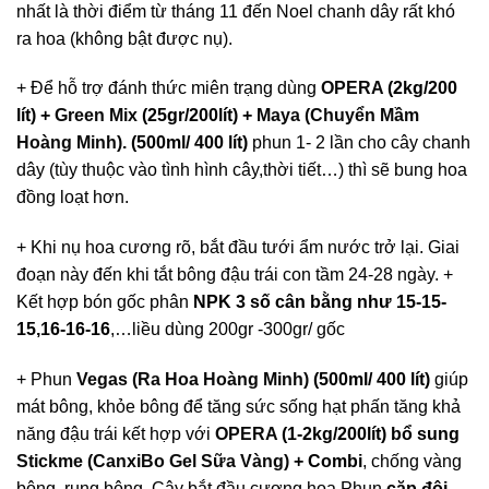
nhất là thời điểm từ tháng 11 đến Noel chanh dây rất khó
ra hoa (không bật được nụ).
+ Để hỗ trợ đánh thức miên trạng dùng
OPERA
(2kg/200
lít) +
Green Mix
(25gr/200lít) +
Maya (Chuyển Mầm
Hoàng Minh)
. (500ml/ 400 lít)
phun 1- 2 lần cho cây chanh
dây (tùy thuộc vào tình hình cây,thời tiết…) thì sẽ bung hoa
đồng loạt hơn.
+ Khi nụ hoa cương rõ, bắt đầu tưới ẩm nước trở lại. Giai
đoạn này đến khi tắt bông đậu trái con tầm 24-28 ngày. +
Kết hợp bón gốc phân
NPK 3 số cân bằng như 15-15-
15,16-16-16
,…liều dùng 200gr -300gr/ gốc
+ Phun
Vegas (Ra Hoa Hoàng Minh)
(500ml/ 400 lít)
giúp
mát bông, khỏe bông để tăng sức sống hạt phấn tăng khả
năng đậu trái kết hợp với
OPERA
(1-2kg/200lít) bổ sung
Stickme (CanxiBo Gel Sữa Vàng)
+ Combi
, chống vàng
bông, rụng bông. Cây bắt đầu cương hoa Phun
cặp đôi