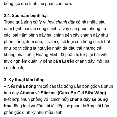
bông tạo quá trình thụ phấn cao hơn.
2.4. Sâu nấm bệnh hại
Trong quá trình
xử lý ra hoa chanh dây
có rất nhiều sâu
nấm bệnh hại tấn công chính vì vậy cần phun phòng trừ
các loại nấm bệnh gây hại chính trên cây chanh dây như
phấn trắng, đốm dầu,… và một số loại côn trùng chích hút
như bọ trĩ cũng là nguyên nhân đã đậu trái nhưng trái
không phát triển, Hoàng Minh đã phân tích kỹ tại bài viết
thực nghiệm quản lý bệnh bã trầu trên chanh dây
, mời bà
con đón đọc.
3. Kỹ thuật làm bông:
– Nếu
mùa nóng
thì chỉ cần tác động Lân bón gốc và phun
trên dây
Athena
và
Stickme (CanxiBo Gel Sữa Vàng)
(kết hợp phun phòng với chích hút)
chanh dây sẽ bung
hoa
đồng loạt và đậu trái tốt tiếp tục phun dưỡng trái bón
phân gốc định kỳ như mùa lạnh.