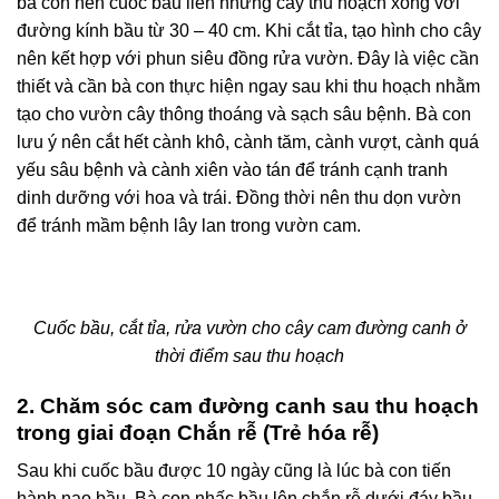
bà con nên cuốc bầu liền những cây thu hoạch xong với
đường kính bầu từ 30 – 40 cm. Khi cắt tỉa, tạo hình cho cây
nên kết hợp với phun siêu đồng rửa vườn. Đây là việc cần
thiết và cần bà con thực hiện ngay sau khi thu hoạch nhằm
tạo cho vườn cây thông thoáng và sạch sâu bệnh. Bà con
lưu ý nên cắt hết cành khô, cành tăm, cành vượt, cành quá
yếu sâu bệnh và cành xiên vào tán để tránh cạnh tranh
dinh dưỡng với hoa và trái. Đồng thời nên thu dọn vườn
để tránh mầm bệnh lây lan trong vườn cam.
Cuốc bầu, cắt tỉa, rửa vườn cho cây cam đường canh ở
thời điểm sau thu hoạch
2. Chăm sóc cam đường canh sau thu hoạch
trong giai đoạn Chắn rễ (Trẻ hóa rễ)
Sau khi cuốc bầu được 10 ngày cũng là lúc bà con tiến
hành nạo bầu. Bà con nhấc bầu lên chắn rễ dưới đáy bầu