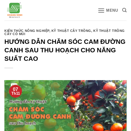
Bỏ
MENU
qua
nội
dung
KIẾN THỨC NÔNG NGHIỆP
,
KỸ THUẬT CÂY TRỒNG
,
KỸ THUẬT TRỒNG
CÂY CÓ MÚI
HƯỚNG DẪN CHĂM SÓC CAM ĐƯỜNG
CANH SAU THU HOẠCH CHO NĂNG
SUẤT CAO
07
Th11