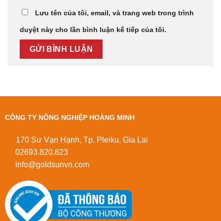
Lưu tên của tôi, email, và trang web trong trình
duyệt này cho lần bình luận kế tiếp của tôi.
CÔNG TY NÔNG NGHIỆP HOÀNG MINH
170 Sư Vạn Hạnh, Tp. Pleiku, Gia Lai
02693.820.823
info@goldsunvn.com