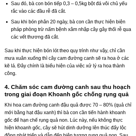
Sau đó, bà con bón tiếp 0,3 – 0,5kg bột đá vôi chủ yếu
rắc vào các đầu rễ đã cắt.
Sau khi bón phân 20 ngày, bà con cần thực hiện biện
pháp phòng trừ nấm bệnh xâm nhập cây gây thối rễ qua
các vết thương đã cắt.
Sau khi thực hiện bón lót theo quy trình như vậy, chỉ cần
mưa xuân xuống thì cây cam đường canh sẽ ra hoa ở các
kẽ lá. Đây chính là biểu hiện của việc xử lý ra hoa thành
công.
4. Chăm sóc cam đường canh sau thu hoạch
trong giai đoạn Khoanh gốc chống rụng quả
Khi hoa cam đường canh đậu quả được 70 – 80% (quả chỉ
mới bằng hạt đậu xanh) thì bà con cần tiến hành khoanh
gốc để hạn chế rụng quả non. Lúc này, nếu không thực
hiện khoanh gốc, cây sẽ hút dinh dưỡng lên thúc đẩy lộc
đông phát triển và dẫn đến hiện tượng rụng quả non. Sau