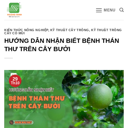
Bỏ
MENU
qua
nội
dung
KIẾN THỨC NÔNG NGHIỆP
,
KỸ THUẬT CÂY TRỒNG
,
KỸ THUẬT TRỒNG
CÂY CÓ MÚI
HƯỚNG DẪN NHẬN BIẾT BỆNH THÁN
THƯ TRÊN CÂY BƯỞI
29
Th10