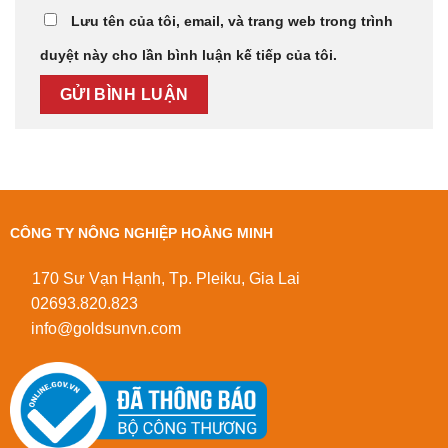
Lưu tên của tôi, email, và trang web trong trình
duyệt này cho lần bình luận kế tiếp của tôi.
CÔNG TY NÔNG NGHIỆP HOÀNG MINH
170 Sư Vạn Hạnh, Tp. Pleiku, Gia Lai
02693.820.823
info@goldsunvn.com