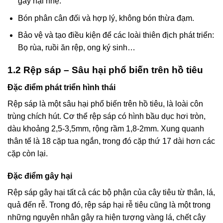
gây hại nhẹ.
Bón phân cân đối và hợp lý, không bón thừa đạm.
Bảo vệ và tạo điều kiện để các loài thiên địch phát triển:
Bọ rùa, ruồi ăn rệp, ong ký sinh…
1.2 Rệp sáp – Sâu hại phổ biến trên hồ tiêu
Đặc điểm phát triển hình thái
Rệp sáp là một sâu hại phổ biến trên hồ tiêu, là loài côn
trùng chích hút. Cơ thể rệp sáp có hình bầu dục hơi tròn,
dàu khoảng 2,5-3,5mm, rộng rầm 1,8-2mm. Xung quanh
thân tể là 18 cặp tua ngắn, trong đó cặp thứ 17 dài hơn các
cặp còn lại.
Đặc điểm gây hại
Rệp sáp gây hại tất cả các bộ phận của cây tiêu từ thân, lá,
quả đến rễ. Trong đó, rệp sáp hại rễ tiêu cũng là một trong
những nguyên nhân gây ra hiện tượng vàng lá, chết cây