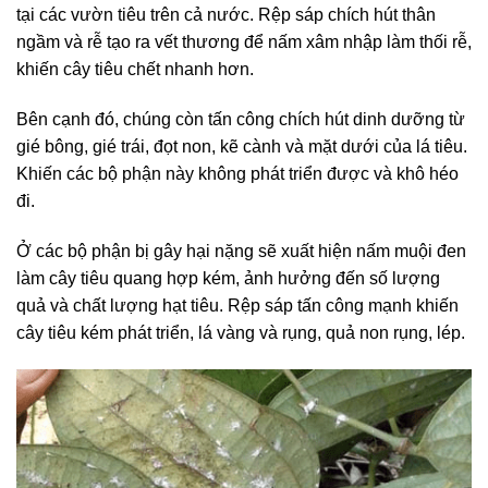
tại các vườn tiêu trên cả nước. Rệp sáp chích hút thân
ngầm và rễ tạo ra vết thương để nấm xâm nhập làm thối rễ,
khiến cây tiêu chết nhanh hơn.
Bên cạnh đó, chúng còn tấn công chích hút dinh dưỡng từ
gié bông, gié trái, đọt non, kẽ cành và mặt dưới của lá tiêu.
Khiến các bộ phận này không phát triển được và khô héo
đi.
Ở các bộ phận bị gây hại nặng sẽ xuất hiện nấm muội đen
làm cây tiêu quang hợp kém, ảnh hưởng đến số lượng
quả và chất lượng hạt tiêu. Rệp sáp tấn công mạnh khiến
cây tiêu kém phát triển, lá vàng và rụng, quả non rụng, lép.