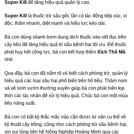
Super Kill
để tăng hiệu quả quản lý cao.
Super Kill
là thuốc trừ sâu gốc lân có tác động tiếp xúc, vị
độc, thấm nhanh, diệt mạnh và hiệu lực kéo dài.
Bà con dùng xilanh bơm dung dịch thuốc vào vết đục trên
cây tiêu để tăng hiệu quả trị sâu bệnh hại tối ưu. Để thuốc
phát huy hết công lực, bà con kết hợp thêm
Xích Thố Mã
nhé.
Qua đây, bà con đã nắm rõ và biết cách phòng trừ, quản lý
hiệu quả các loại sâu hại phổ biến trên hồ tiêu. Thăm nom
và vệ sinh vườn thường xuyên giúp bà con phát hiện kịp
thời các tác nhân để xử lý hiệu quả. Chúc bà con một mùa
tiêu năng suất.
Bà con có bất kỳ thắc mắc nào cần được tư vấn cụ thể về
kỹ thuật cây trồng, cũng như cách phòng trừ sâu bệnh hại,
xin vui lòng liên hệ Nông Nghiệp Hoàng Minh qua các