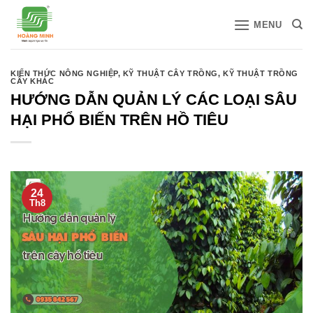
Bỏ
MENU
qua
nội
dung
KIẾN THỨC NÔNG NGHIỆP
,
KỸ THUẬT CÂY TRỒNG
,
KỸ THUẬT TRỒNG
CÂY KHÁC
HƯỚNG DẪN QUẢN LÝ CÁC LOẠI SÂU
HẠI PHỔ BIẾN TRÊN HỒ TIÊU
24
Th8