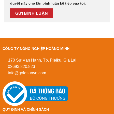
duyệt này cho lần bình luận kế tiếp của tôi.
CÔNG TY NÔNG NGHIỆP HOÀNG MINH
170 Sư Vạn Hạnh, Tp. Pleiku, Gia Lai
02693.820.823
info@goldsunvn.com
QUY ĐỊNH VÀ CHÍNH SÁCH