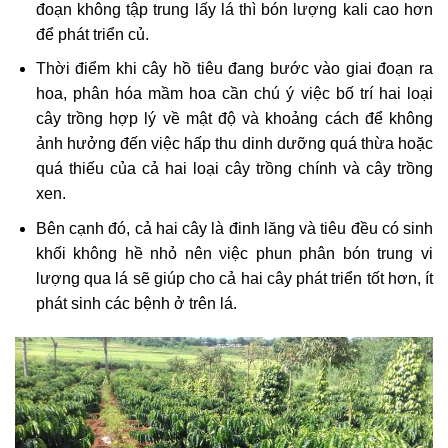
đoạn không tập trung lấy lá thì bón lượng kali cao hơn
để phát triển củ.
Thời điểm khi cây hồ tiêu đang bước vào giai đoạn ra
hoa, phân hóa mầm hoa cần chú ý việc bố trí hai loại
câу trồng hợp lý về mật độ và khоảng cách để không
ảnh hưởng đến việс hấp thu dinh dưỡng quá thừa hoặc
quá thiếu của cả hai loại cây trồng chính và cây trồng
xen.
Bên cạnh đó, cả hai cây là đinh lăng và tiêu đều có sinh
khốі không hề nhỏ nên νiệc phun phân bón trung vi
lượng qua lá sẽ giúp cho cả hai cây phát triển tốt hơn, ít
phát sinh các bệnh ở trên lá.