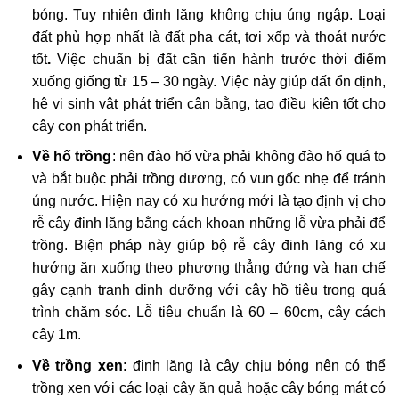
bóng. Tuy nhiên đinh lăng không chịu úng ngập. Loại
đất phù hợp nhất là đất pha cát, tơi xốp và thoát nước
tốt
.
Việc chuẩn bị đất cần tiến hành trước thời điểm
xuống giống từ 15 – 30 ngày. Việc này giúp đất ổn định,
hệ vi sinh vật phát triển cân bằng, tạo điều kiện tốt cho
cây con phát triển.
Về hố trồng
: nên đào hố vừa phải không đào hố quá to
và bắt buộc phải trồng dương, có vun gốc nhẹ để tránh
úng nước. Hiện nay có xu hướng mới là tạo định vị cho
rễ cây đinh lăng bằng cách khoan những lỗ vừa phải để
trồng. Biện pháp này giúp bộ rễ cây đinh lăng có xu
hướng ăn xuống theo phương thẳng đứng và hạn chế
gây cạnh tranh dinh dưỡng với cây hồ tiêu trong quá
trình chăm sóc. Lỗ tiêu chuẩn là 60 – 60cm, cây cách
cây 1m.
Về trồng xen
: đinh lăng là cây chịu bóng nên có thể
trồng xen với các loại cây ăn quả hoặc cây bóng mát có