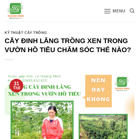
Bỏ
MENU
qua
nội
dung
KỸ THUẬT CÂY TRỒNG
CÂY ĐINH LĂNG TRỒNG XEN TRONG
VƯỜN HỒ TIÊU CHĂM SÓC THẾ NÀO?
31
Th8