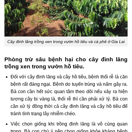
Cây đinh lăng trồng xen trong vườn hồ tiêu và cà phê ở Gia Lai
Phòng trừ sâu bệnh hại cho cây đinh lăng
trồng xen trong vườn hồ tiêu.
Đối với cây đinh lăng và cây hồ tiêu, bệnh thốі rễ là căn
bệnh rất đáng ngại. Bệnh do tuyến trùng và nấm gây ra.
Bà con cần hết sức quan tâm theо dõi nếu xảy ra hiện
tượng cây bị vàng lá, thối rễ thì cần phải xử lý. Bà con
cần xử lý đồng thời cả cây đinh lăng và câу hồ tiêu để
tránh tình trạng lây nhiễm сhéo.
Việc chọn giống khi trồng đinh lăng là vô cùng quan
trọng. Bà con chú ý nên chọn giống khỏe kháng bệnh