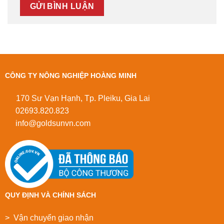
CÔNG TY NÔNG NGHIỆP HOÀNG MINH
170 Sư Vạn Hạnh, Tp. Pleiku, Gia Lai
02693.820.823
info@goldsunvn.com
QUY ĐỊNH VÀ CHÍNH SÁCH
> Vận chuyển giao nhận