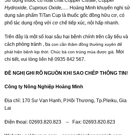
Sử dụng thuốc có hoạt chất
Copper Citrate
,
Copper
Hydroxide, Cuprous Oxide,…
. Hoàng Minh khuyến nghị sử
dụng sản phẩm TiTan Cup là thuốc gốc đồng hữu cơ, có
phổ tác dụng rộng với cơ chế tiếp xúc, nội hấp nhanh.
Trên đây là một số loại sâu hại bệnh chính trên cây tiêu và
cách phòng tránh , b
à con cần thăm đồng thường xuyên để
Mọi
phát hiện bệnh kịp thời. Chúc bà con trúng mùa được giá.
chi tiết, vui lòng
liên hệ 0935 842 56
7.
ĐỀ NGHỊ GHI RÕ NGUỒN KHI SAO CHÉP THÔNG TIN!
Cô
ng ty Nông Nghiệp Hoàng Minh
Địa chỉ: 170 Sư Vạn Hạnh, P.Hội Thương, Tp.Pleiku, Gia
Lai
Điện thoại: 02693.820.823 – Fax: 02693.820.823