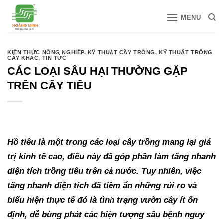
Bỏ
MENU
qua
nội
dung
KIẾN THỨC NÔNG NGHIỆP
,
KỸ THUẬT CÂY TRỒNG
,
KỸ THUẬT TRỒNG
CÂY KHÁC
,
TIN TỨC
CÁC LOẠI SÂU HẠI THƯỜNG GẶP
TRÊN CÂY TIÊU
Hồ tiêu là một trong các loại cây trồng mang lại giá
trị kinh tế cao, điều này đã góp phần làm tăng nhanh
diện tích trồng tiêu trên cả nước. Tuy nhiên, việc
tăng nhanh diện tích đã tiềm ẩn những rủi ro và
biểu hiện thực tế đó là tình trạng vườn cây ít ổn
định, dễ bùng phát các hiện tượng sâu bệnh nguy