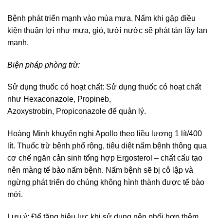
Bệnh phát triển mạnh vào mùa mưa. Nấm khi gặp điều
kiện thuận lợi như mưa, gió, tưới nước sẽ phát tán lây lan
mạnh.
Biện pháp phòng trừ:
Sử dụng thuốc có hoạt chất: Sử dụng thuốc có hoạt chất
như Hexaconazole, Propineb,
Azoxystrobin, Propiconazole để quản lý.
Hoàng Minh khuyến nghị Apollo theo liều lượng 1 lít/400
lít. Thuốc trừ bệnh phổ rộng, tiêu diệt nấm bệnh thông qua
cơ chế ngăn cản sinh tổng hợp Ergosterol – chất cấu tạo
nên màng tế bào nấm bệnh. Nấm bệnh sẽ bị cô lập và
ngừng phát triển do chúng không hình thành được tế bào
mới.
Lưu ý: Để tăng hiệu lực khi sử dụng nên phối hợp thêm