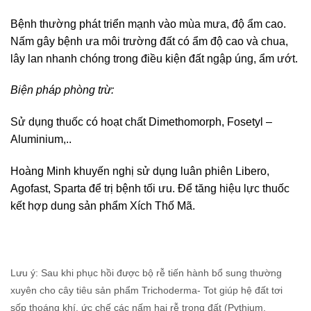
Bệnh thường phát triển mạnh vào mùa mưa, độ ẩm cao.
Nấm gây bệnh ưa môi trường đất có ẩm độ cao và chua,
lây lan nhanh chóng trong điều kiện đất ngập úng, ẩm ướt.
Biện pháp phòng trừ:
Sử dụng thuốc có hoạt chất Dimethomorph, Fosetyl –
Aluminium,..
Hoàng Minh khuyến nghị sử dụng luân phiên Libero,
Agofast, Sparta để trị bệnh tối ưu. Để tăng hiệu lực thuốc
kết hợp dung sản phẩm Xích Thố Mã.
Lưu ý: Sau khi phục hồi được bộ rễ tiến hành bổ sung thường
xuyên cho cây tiêu sản phẩm Trichoderma- Tot giúp hệ đất tơi
sốp thoáng khí, ức chế các nấm hại rễ trong đất (Pythium,