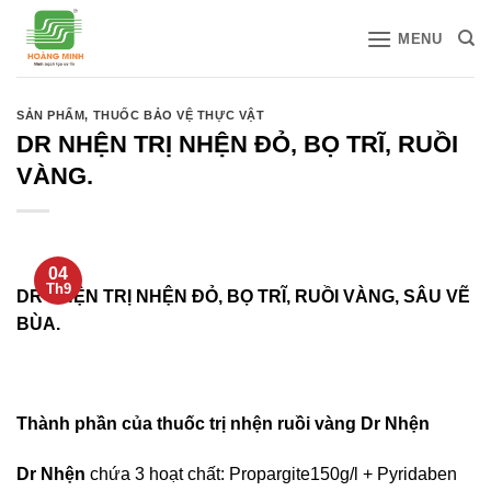
Bỏ
MENU
qua
nội
dung
SẢN PHẨM
,
THUỐC BẢO VỆ THỰC VẬT
DR NHỆN TRỊ NHỆN ĐỎ, BỌ TRĨ, RUỒI
VÀNG.
04
Th9
DR NHỆN TRỊ NHỆN ĐỎ, BỌ TRĨ, RUỒI VÀNG, SÂU VẼ
BÙA.
Thành phần của thuốc trị nhện ruồi vàng Dr Nhện
Dr Nhện
chứa 3 hoạt chất: Propargite150g/l + Pyridaben