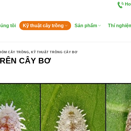
Ho
úng tôi
Kỹ thuật cây trồng
Sản phẩm
Thí nghiệ
NHÓM CÂY TRỒNG
,
KỸ THUẬT TRỒNG CÂY BƠ
TRÊN CÂY BƠ