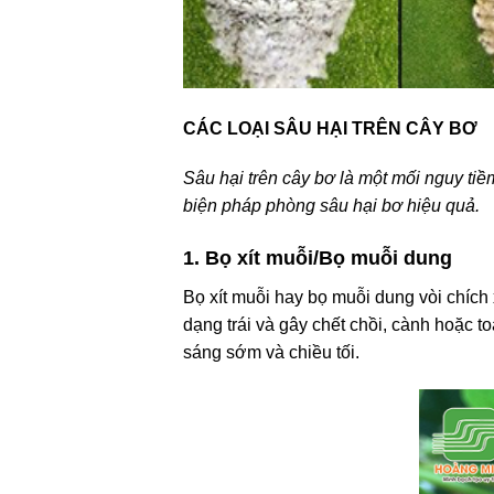
CÁC LOẠI SÂU HẠI TRÊN CÂY BƠ
Sâu hại trên cây bơ là một mối nguy ti
biện pháp phòng sâu hại bơ hiệu quả.
1. Bọ xít muỗi/Bọ muỗi dung
Bọ xít muỗi hay bọ muỗi dung vòi chích 
dạng trái và gây chết chồi, cành hoặc t
sáng sớm và chiều tối.