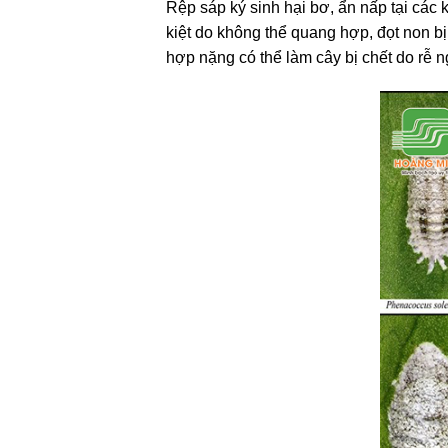
Rệp sáp ký sinh hại bơ, ẩn nấp tại các 
kiệt do không thể quang hợp, đọt non bị 
hợp nặng có thể làm cây bị chết do rễ n