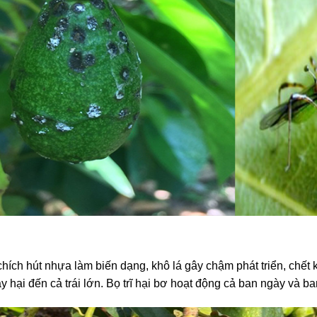
chích hút nhựa làm biến dạng, khô lá gây chậm phát triển, chết kh
ây hại đến cả trái lớn. Bọ trĩ hại bơ hoạt động cả ban ngày và b