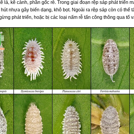
kẽ lá, kẽ cành, phần gốc rễ. Trong giai đoạn rệp sáp phát triển
hút nhựa gây biến dạng, khô bọt. Ngoài ra rệp sáp còn có thể tấn
gừng phát triển, hoặc bị các loại nấm rễ tấn công thông qua tổ v