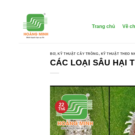
Bỏ
qua
nội
dung
Trang chủ
Về ch
BƠ
,
KỸ THUẬT CÂY TRỒNG
,
KỸ THUẬT THEO 
CÁC LOẠI SÂU HẠI 
22
Th6