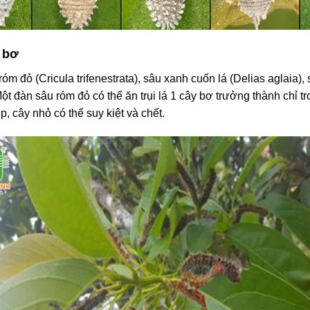
á bơ
róm đỏ (Cricula trifenestrata), sâu xanh cuốn lá (Delias aglaia),
Một đàn sâu róm đỏ có thể ăn trụi lá 1 cây bơ trưởng thành chỉ t
 cây nhỏ có thể suy kiệt và chết.