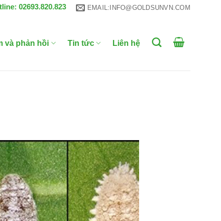
tline: 02693.820.823
EMAIL:INFO@GOLDSUNVN.COM
m và phản hồi
Tin tức
Liên hệ