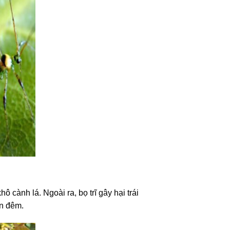
ô cành lá. Ngoài ra, bọ trĩ gây hại trái
an đêm.