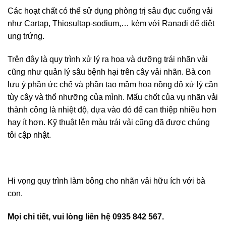
Các hoạt chất có thể sử dụng phòng trị sâu đục cuống vải
như Cartap, Thiosultap-sodium,… kèm với Ranadi để diệt
ung trứng.
Trên đây là quy trình xử lý ra hoa và dưỡng trái nhãn vải
cũng như quản lý sâu bệnh hại trên cây vải nhãn. Bà con
lưu ý phần ức chế và phần tạo mầm hoa nồng độ xử lý cần
tùy cây và thổ nhưỡng của mình. Mấu chốt của vụ nhãn vải
thành công là nhiệt độ, dựa vào đó để can thiệp nhiều hơn
hay ít hơn. Kỹ thuật lên màu trái vải cũng đã được chúng
tôi cập nhật.
Hi vọng quy trình làm bông cho nhãn vải hữu ích với bà
con.
Mọi chi tiết, vui lòng liên hệ 0935 842 567.