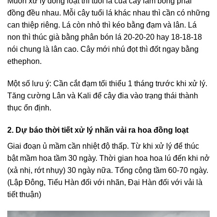
Muốn xử lý đồng loạt thì tuổi lá của cây làm bông phải
đồng đều nhau. Mỗi cây tuổi lá khác nhau thì cần có những
can thiệp riêng. Lá còn nhỏ thì kéo bằng đạm và lân. Lá
non thì thúc già bằng phân bón lá 20-20-20 hay 18-18-18
nói chung là lân cao. Cây mới nhú đọt thì đốt ngay bằng
ethephon.
Một số lưu ý: Cần cắt đạm tối thiểu 1 tháng trước khi xử lý.
Tăng cường Lân và Kali để cây đia vào trạng thái thành
thục ổn định.
2. Dự báo thời tiết xử lý nhãn vải ra hoa đồng loạt
Giai đoạn ủ mầm cần nhiệt độ thấp. Từ khi xử lý để thúc
bật mầm hoa tầm 30 ngày. Thời gian hoa hoa lú đến khi nở
(xả nhị, rớt nhụy) 30 ngày nữa. Tổng cộng tầm 60-70 ngày.
(Lập Đông, Tiểu Hàn đối với nhãn, Đại Hàn đối với vải là
tiết thuận)