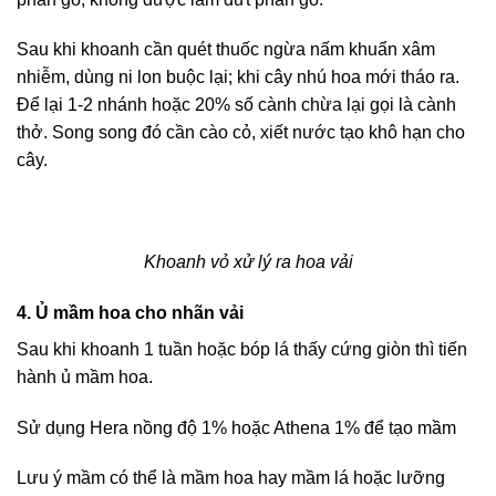
Sau khi khoanh cần quét thuốc ngừa nấm khuẩn xâm
nhiễm, dùng ni lon buộc lại; khi cây nhú hoa mới tháo ra.
Để lại 1-2 nhánh hoặc 20% số cành chừa lại gọi là cành
thở. Song song đó cần cào cỏ, xiết nước tạo khô hạn cho
cây.
Khoanh vỏ xử lý ra hoa vải
4. Ủ mầm hoa cho nhãn vải
Sau khi khoanh 1 tuần hoặc bóp lá thấy cứng giòn thì tiến
hành ủ mầm hoa.
Sử dụng Hera nồng độ 1% hoặc Athena 1% để tạo mầm
Lưu ý mầm có thể là mầm hoa hay mầm lá hoặc lưỡng