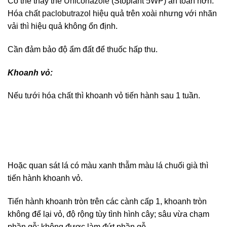
Có thể thay thế
Uniconazole
(Stoplant 5WP) an toàn hơn.
Hóa chất
paclobutrazol
hiệu quả trên xoài nhưng với nhãn
vải thì hiệu quả không ổn định.
Cần đảm bảo độ ẩm đất để thuốc hấp thu.
Khoanh vỏ:
Nếu tưới hóa chất thì khoanh vỏ tiến hành sau 1 tuần.
Hoặc quan sát lá có màu xanh thẫm màu lá chuối già thì
tiến hành khoanh vỏ.
Tiến hành khoanh tròn trên các cành cấp 1, khoanh tròn
không để lại vỏ, độ rộng tùy tình hình cây; sâu vừa chạm
phần gỗ; không được làm đứt phần gỗ.