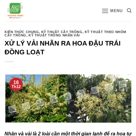
Bỏ
MENU
qua
nội
dung
KIẾN THỨC CHUNG
,
KỸ THUẬT CÂY TRỒNG
,
KỸ THUẬT THEO NHÓM
CÂY TRỒNG
,
KỸ THUẬT TRỒNG NHÃN VẢI
XỬ LÝ VẢI NHÃN RA HOA ĐẬU TRÁI
ĐỒNG LOẠT
16
Th12
Nhãn và vải là 2 loài cần một thời gian lạnh để ra hoa tự