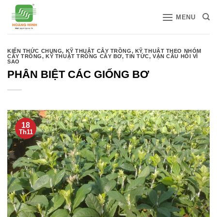
Bỏ
MENU
qua
nội
dung
KIẾN THỨC CHUNG
,
KỸ THUẬT CÂY TRỒNG
,
KỸ THUẬT THEO NHÓM
CÂY TRỒNG
,
KỸ THUẬT TRỒNG CÂY BƠ
,
TIN TỨC
,
VẠN CÂU HỎI VÌ
SAO
PHÂN BIỆT CÁC GIỐNG BƠ
18
Th11