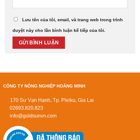
Lưu tên của tôi, email, và trang web trong trình
duyệt này cho lần bình luận kế tiếp của tôi.
CÔNG TY NÔNG NGHIỆP HOÀNG MINH
170 Sư Vạn Hạnh, Tp. Pleiku, Gia Lai
02693.820.823
info@goldsunvn.com