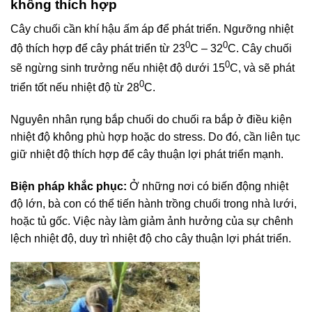
không thích hợp
Cây chuối cần khí hậu ấm áp để phát triển. Ngưỡng nhiệt
0
0
độ thích hợp để cây phát triển từ 23
C – 32
C. Cây chuối
0
sẽ ngừng sinh trưởng nếu nhiệt độ dưới 15
C, và sẽ phát
0
triển tốt nếu nhiệt độ từ 28
C.
Nguyên nhân rụng bắp chuối do chuối ra bắp ở điều kiện
nhiệt độ không phù hợp hoặc do stress. Do đó, cần liên tục
giữ nhiệt độ thích hợp để cây thuận lợi phát triển mạnh.
Biện pháp khắc phục:
Ở những nơi có biến động nhiệt
độ lớn, bà con có thể tiến hành trồng chuối trong nhà lưới,
hoặc tủ gốc. Việc này làm giảm ảnh hưởng của sự chênh
lệch nhiệt độ, duy trì nhiệt độ cho cây thuận lợi phát triển.