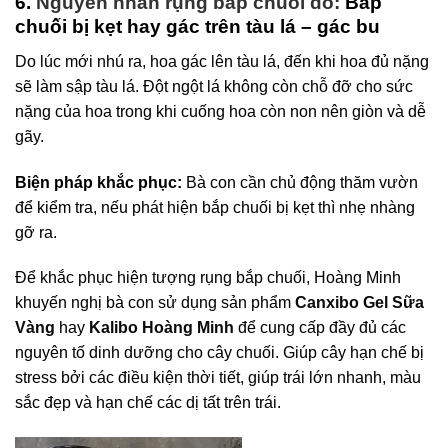
6.
Nguyên nhân rụng bắp chuối do:
Bắp
chuối bị kẹt hay gác trên tàu lá – gác bu
Do lúc mới nhú ra, hoa gác lên tàu lá, đến khi hoa đủ nặng
sẽ làm sập tàu lá. Đột ngột lá không còn chỗ đỡ cho sức
nặng của hoa trong khi cuống hoa còn non nên giòn và dễ
gãy.
Biện pháp khắc phục:
Bà con cần chủ động thăm vườn
để kiểm tra, nếu phát hiện bắp chuối bị kẹt thì nhẹ nhàng
gỡ ra.
Để khắc phục hiện tượng rụng bắp chuối, Hoàng Minh
khuyến nghị bà con sử dụng sản phẩm
Canxibo Gel Sữa
Vàng
hay
Kalibo Hoàng Minh
để cung cấp đầy đủ các
nguyên tố dinh dưỡng cho cây chuối. Giúp cây hạn chế bị
stress bởi các điều kiện thời tiết, giúp trái lớn nhanh, màu
sắc đẹp và hạn chế các dị tất trên trái.