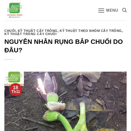
Bỏ
MENU
qua
nội
dung
CHUỐI
,
KỸ THUẬT CÂY TRỒNG
,
KỸ THUẬT THEO NHÓM CÂY TRỒNG
,
KỸ THUẬT TRỒNG CÂY CHUỐI
NGUYÊN NHÂN RỤNG BẮP CHUỐI DO
ĐÂU?
18
Th11