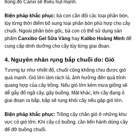
trong đó Canxi sẽ thiếu hụt mạnh.
Biện pháp khắc phục:
bà con cân đối các loại phân bón,
tùy từng thời điểm bổ sung loại phân bón phù hợp cho cây
chuối. Ngoài phân bón gốc, bà con có thể sử dụng sản
phẩm
Canxibo Gel Sữa Vàng
hay
Kalibo Hoàng Minh
để
cung cấp dinh dưỡng cho cây tùy từng giai đoạn.
4. Nguyên nhân rụng bắp chuối do: Gió
Tương tự như nhiệt độ, chuối cũng không chịu được gió
quá mạnh. Gió lớn làm rách lá, ảnh hưởng đến quá trình
quang hợp của cây trồng. Nếu gió lớn kèm mưa giông sẽ
dễ gây đổ ngã cây, gãy buồng. Mặt khác, khi cây đang ỏ
giai đoạn ra bắp, bắp sẽ rụng khỏi cây nếu gặp gió lớn.
Biện pháp khắc phục:
Trồng cây chắn gió ở những khu
vực có gió lớn. Khi cây có buồng, cần tiến hành dùng cây
để đỡ buồng chuối.