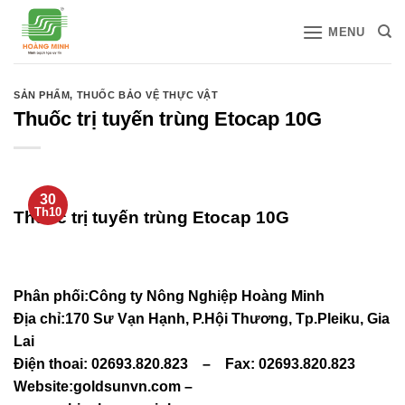
Bỏ
MENU
qua
nội
dung
SẢN PHẨM
,
THUỐC BẢO VỆ THỰC VẬT
Thuốc trị tuyến trùng Etocap 10G
30
Th10
Thuốc trị tuyến trùng Etocap 10G
Phân phối:
Công ty Nông Nghiệp Hoàng Minh
Địa chỉ:170 Sư Vạn Hạnh, P.Hội Thương, Tp.Pleiku, Gia
Lai
Điện thoai: 02693.820.823 – Fax: 02693.820.823
Website:goldsunvn.com –