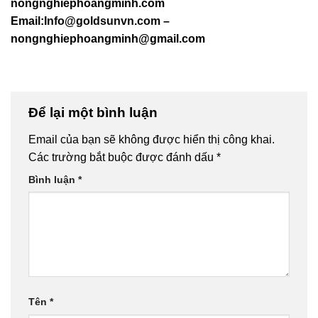
nongnghiephoangminh.com
Email:
Info@goldsunvn.com
–
nongnghiephoangminh@gmail.com
Để lại một bình luận
Email của bạn sẽ không được hiển thị công khai.
Các trường bắt buộc được đánh dấu
*
Bình luận
*
Tên
*