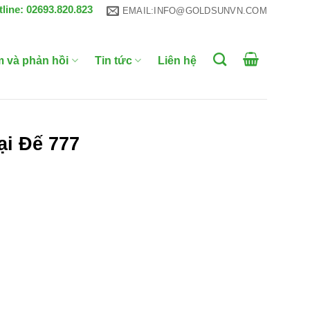
tline: 02693.820.823
EMAIL:INFO@GOLDSUNVN.COM
m và phản hồi
Tin tức
Liên hệ
ại Đế 777