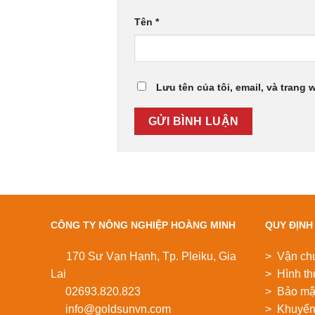
Tên
*
Lưu tên của tôi, email, và trang 
CÔNG TY NÔNG NGHIỆP HOÀNG MINH
QUY ĐỊNH
170 Sư Vạn Hạnh, Tp. Pleiku, Gia
> Vận ch
Lai
> Hình th
02693.820.823
> Bảo mật
info@goldsunvn.com
> Khuyển