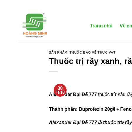
Bỏ
qua
nội
dung
Trang chủ
Về ch
SẢN PHẨM
,
THUỐC BẢO VỆ THỰC VẬT
Thuốc trị rầy xanh, r
30
Th10
Alexander Đại Đế 777
thuốc trừ sâu rầ
Thành phần: Buprofezin 20g/l + Feno
Alexander Đại Đế 777 là thuốc trừ rầy 