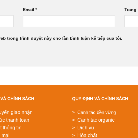
Email
*
Trang
web trong trình duyệt này cho lần bình luận kế tiếp của tôi.
 VÀ CHÍNH SÁCH
QUY ĐỊNH VÀ CHÍNH SÁCH
uyển giao nhận
> Canh tác bền vững
ức thanh toán
> Canh tác organic
 thông tin
> Dịch vụ
 mại
> Hóa chất