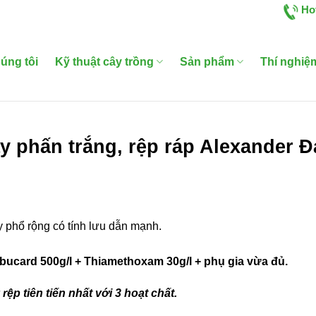
Ho
úng tôi
Kỹ thuật cây trồng
Sản phẩm
Thí nghiệ
ầy phấn trắng, rệp ráp Alexander Đ
y phổ rộng có tính lưu dẫn mạnh.
bucard 500g/l + Thiamethoxam 30g/l + phụ gia vừa đủ.
rệp tiên tiến nhất với 3 hoạt chất.