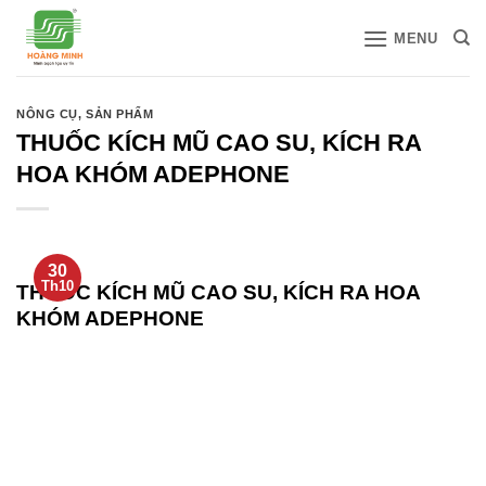
Bỏ
MENU
qua
nội
dung
NÔNG CỤ
,
SẢN PHẨM
THUỐC KÍCH MŨ CAO SU, KÍCH RA
HOA KHÓM ADEPHONE
30
Th10
THUỐC KÍCH MŨ CAO SU, KÍCH RA HOA
KHÓM ADEPHONE