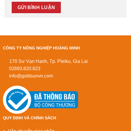
CÔNG TY NÔNG NGHIỆP HOÀNG MINH
170 Sư Vạn Hạnh, Tp. Pleiku, Gia Lai
02693.820.823
info@goldsunvn.com
QUY ĐỊNH VÀ CHÍNH SÁCH