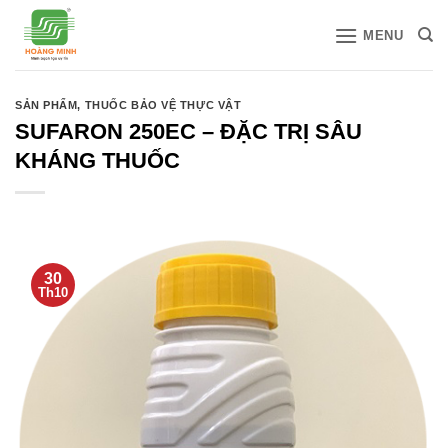
Bỏ
MENU
qua
nội
dung
SẢN PHẨM
,
THUỐC BẢO VỆ THỰC VẬT
SUFARON 250EC – ĐẶC TRỊ SÂU
KHÁNG THUỐC
30
Th10