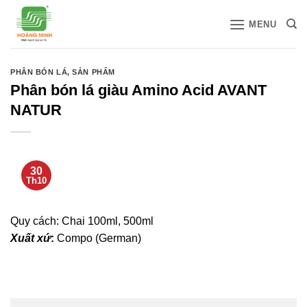
Bỏ
MENU
qua
nội
dung
PHÂN BÓN LÁ
,
SẢN PHẨM
Phân bón lá giàu Amino Acid AVANT
NATUR
30
Th10
Quy cách: Chai 100ml, 500ml
Xuất xứ
:
Compo (German)