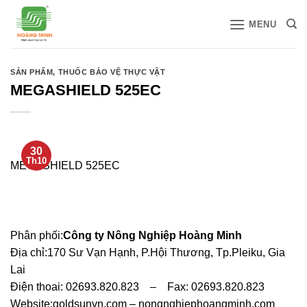
Bỏ
MENU
qua
nội
dung
SẢN PHẨM
,
THUỐC BẢO VỆ THỰC VẬT
MEGASHIELD 525EC
30
Th10
MEGASHIELD 525EC
Phân phối:
Công ty Nông Nghiệp Hoàng Minh
Địa chỉ:170 Sư Vạn Hạnh, P.Hội Thương, Tp.Pleiku, Gia
Lai
Điện thoai: 02693.820.823 – Fax: 02693.820.823
Website:goldsunvn.com – nongnghiephoangminh.com