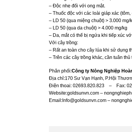
– Độc nhẹ đối với ong mật.
– Thuốc độc với các loài giáp xác (tôm, 
– LD 50 (qua miệng chuột) > 3.000 mg/
– LD 50 (qua da chuột) > 4.000 mg/kg
– Da, mắt có thể bị ngứa khi tiếp xúc vớ
Với cây trồng:
– Rất an toàn cho cây lúa khi sử dụng t
– Trên các cây trồng khác, cần tuân thủ
Phân phối:
Công ty Nông Nghiệp Hoà
Địa chỉ:170 Sư Vạn Hạnh, P.Hội Thương
Điện thoai: 02693.820.823 – Fax: 0
Website:goldsunvn.com – nongnghiep
Email:
Info@goldsunvn.com
– nongngh