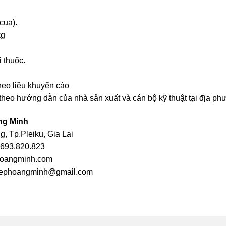
cua).
kg
i thuốc.
heo liều khuyến cáo
 theo hướng dẫn của nhà sản xuất và cán bộ kỹ thuật tại địa ph
ng Minh
, Tp.Pleiku, Gia Lai
2693.820.823
hoangminh.com
iephoangminh@gmail.com