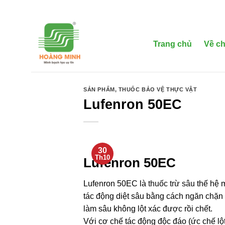
Bỏ
qua
nội
dung
Trang chủ
Về ch
SẢN PHẨM
,
THUỐC BẢO VỆ THỰC VẬT
Lufenron 50EC
30
Th10
Lufenron 50EC
Lufenron 50EC là
thuốc trừ sâu
thế hệ 
tác động diệt sâu bằng cách ngăn chặn q
làm sâu không lột xác được rồi chết.
Với cơ chế tác động độc đáo (ức chế lột