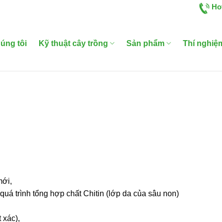
Ho
úng tôi
Kỹ thuật cây trồng
Sản phẩm
Thí nghiệ
mới,
uá trình tổng hợp chất Chitin (lớp da của sâu non)
 xác),