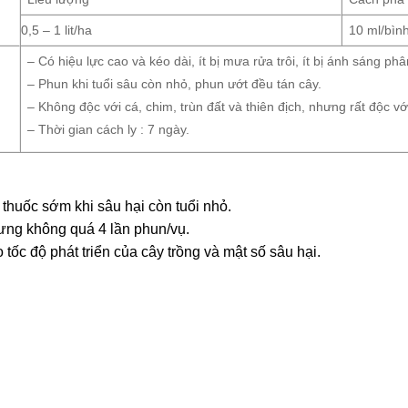
0,5 – 1 lit/ha
10 ml/bình
– Có hiệu lực cao và kéo dài, ít bị mưa rửa trôi, ít bị ánh sáng phâ
– Phun khi tuổi sâu còn nhỏ, phun ướt đều tán cây.
– Không độc với cá, chim, trùn đất và thiên địch, nhưng rất độc vớ
– Thời gian cách ly : 7 ngày.
thuốc sớm khi sâu hại còn tuổi nhỏ.
hưng không quá 4 lần phun/vụ.
tốc độ phát triển của cây trồng và mật số sâu hại.