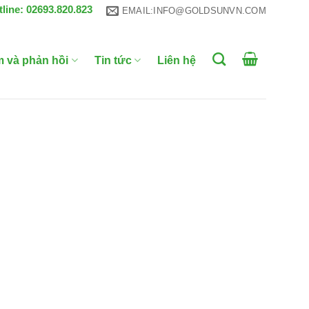
tline: 02693.820.823
EMAIL:INFO@GOLDSUNVN.COM
m và phản hồi
Tin tức
Liên hệ