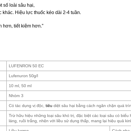
 số loài sâu hại,
c khác. Hiệu lực thuốc kéo dài 2-4 tuần.
n hơn, tiết kiệm hơn.”
LUFENRON 50 EC
Lufenuron 50g/l
10 ml, 50 ml
Nhóm 3
Có tác dụng vị độc,
tiêu
diệt sâu hại bằng cách ngăn chặn quá trì
Trừ hữu hiệu những loại sâu khó trị, đặc biệt các loại sâu có biể
láng, ruồi trắng, nhện với liều sử dụng thấp, mang lại hiệu quả kin
Liều lượng
Cách pha