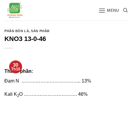
Bỏ
MENU
qua
nội
dung
PHÂN BÓN LÁ
,
SẢN PHẨM
KNO3 13-0-46
30
Th10
Thành phần:
Đạm N ……………………………….. 13%
Kali K
O ……………………………. 46%
2