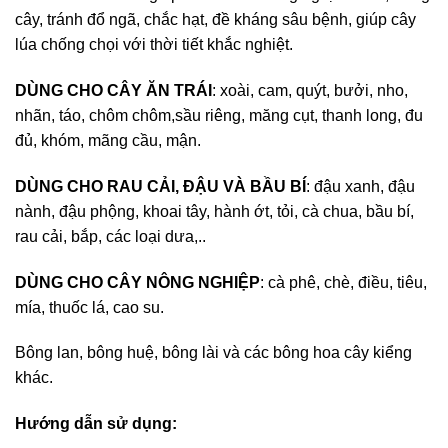
cây, tránh đổ ngã, chắc hạt, đề kháng sâu bệnh, giúp cây
lúa chống chọi với thời tiết khắc nghiệt.
DÙNG CHO CÂY ĂN TRÁI
: xoài, cam, quýt, bưởi, nho,
nhãn, táo, chôm chôm,sầu riêng, măng cụt, thanh long, đu
đủ, khóm, mãng cầu, mận.
DÙNG CHO RAU CẢI, ĐẬU VÀ BẦU BÍ
: đậu xanh, đậu
nành, đậu phộng, khoai tây, hành ớt, tỏi, cà chua, bầu bí,
rau cải, bắp, các loại dưa,..
DÙNG CHO CÂY NÔNG NGHIỆP
: cà phê, chè, điều, tiêu,
mía, thuốc lá, cao su.
Bông lan, bông huệ, bông lài và các bông hoa cây kiểng
khác.
Hướng dẫn sử dụng: