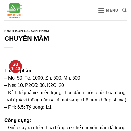
Bỏ
MENU
qua
nội
dung
PHÂN BÓN LÁ
,
SẢN PHẨM
CHUYỂN MẦM
30
Th10
Thành phần:
– Mo: 50, Fe: 1000, Zn: 500, Mn: 500
– Nts: 10, P2O5: 30, K2O: 20
– Kích tố phá vỡ miên trạng chồi, đánh thức chồi hoa đồng
loạt (quý vị thông cảm vì bí mật sáng chế nên không show )
– PH: 6,5; Tỷ trọng: 1:1
Công dụng:
– Giúp cây ra nhiều hoa bằng cơ chế chuyển mầm lá trong