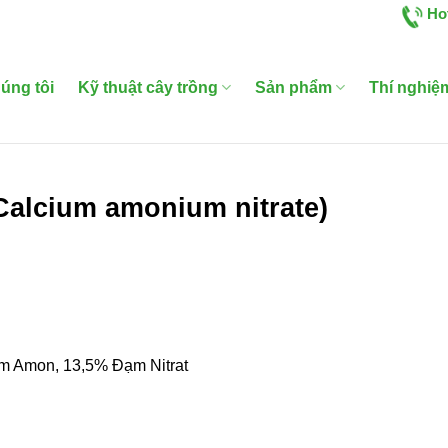
Ho
úng tôi
Kỹ thuật cây trồng
Sản phẩm
Thí nghiệ
Calcium amonium nitrate)
m Amon, 13,5% Đạm Nitrat