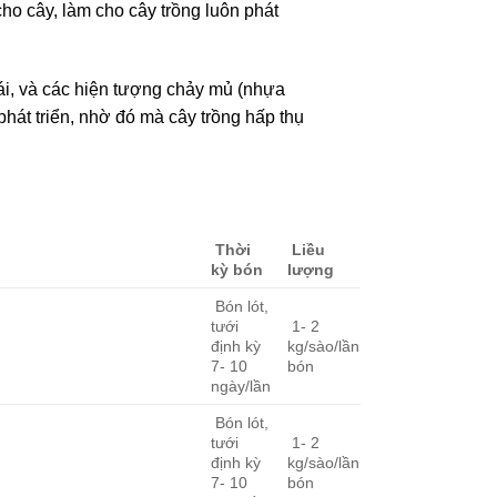
ho cây, làm cho cây trồng luôn phát
trái, và các hiện tượng chảy mủ (nhựa
phát triển, nhờ đó mà cây trồng hấp thụ
Thời
Liều
kỳ bón
lượng
Bón lót,
tưới
1- 2
định kỳ
kg/sào/lần
7- 10
bón
ngày/lần
Bón lót,
tưới
1- 2
định kỳ
kg/sào/lần
7- 10
bón