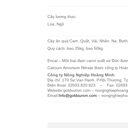
Cây lương thực:
Lúa, Ngô
Cây ăn quả:Cam, Quất, Vải, Nhãn, Na, Bưởi
Quy cách: bao 25kg, bao 50kg
Encal – Một loại đạm canxi xuất xứ Đức đư
Calcium Amonium Nitrate được công ty Hoàn
Công ty Nông Nghiệp Hoàng Minh
Địa chỉ: 170 Sư Vạn Hạnh, P.Hội Thương, Tp.
Điện thoai: 02693.820.823 – Fax: 02693
Website:goldsunvn.com – nongnghiephoan
Email:
Info@goldsunvn.com
– nongnghieph