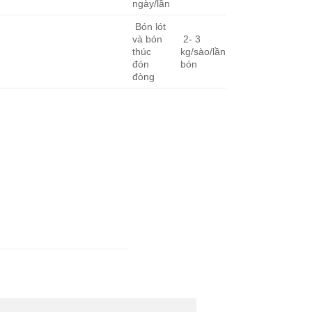
ngày/lần
Bón lót
và bón
2- 3
thúc
kg/sào/lần
đón
bón
đòng