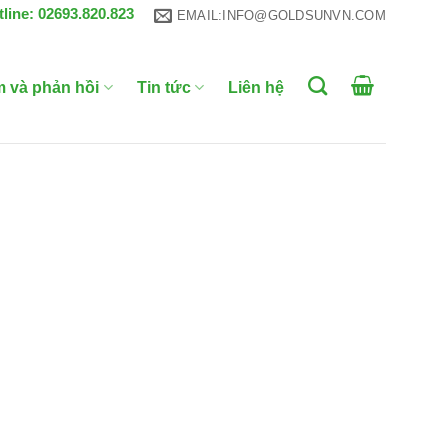
tline: 02693.820.823
EMAIL:INFO@GOLDSUNVN.COM
m và phản hồi
Tin tức
Liên hệ