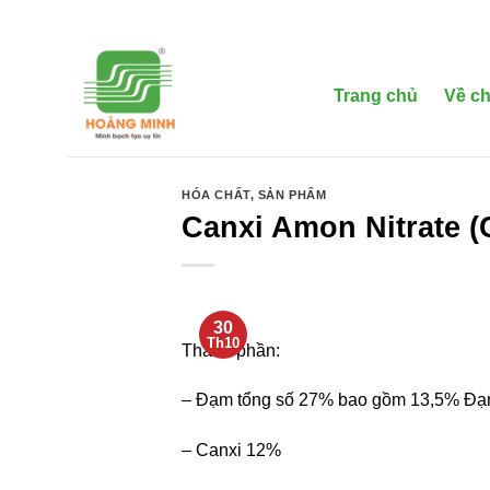
Bỏ
qua
nội
dung
Trang chủ
Về ch
HÓA CHẤT
,
SẢN PHẨM
Canxi Amon Nitrate (
30
Th10
Thành phần:
– Đạm tổng số 27% bao gồm 13,5% Đạ
– Canxi 12%