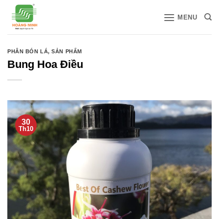
Bỏ
MENU
qua
nội
dung
PHÂN BÓN LÁ
,
SẢN PHẨM
Bung Hoa Điều
30
Th10