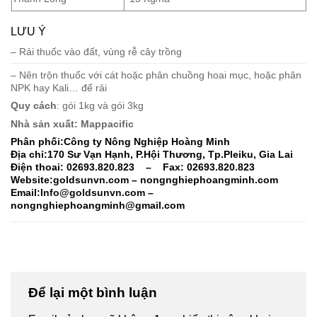
LƯU Ý
– Rải thuốc vào đất, vùng rễ cây trồng
– Nên trộn thuốc với cát hoặc phân chuồng hoai mục, hoặc phân
NPK hay Kali… để rải
Quy cách
: gói 1kg và gói 3kg
Nhà sản xuất: Mappacific
Phân phối:
Công ty Nông Nghiệp Hoàng Minh
Địa chỉ:170 Sư Vạn Hạnh, P.Hội Thương, Tp.Pleiku, Gia Lai
Điện thoai: 02693.820.823 – Fax: 02693.820.823
Website:goldsunvn.com – nongnghiephoangminh.com
Email:
Info@goldsunvn.com
–
nongnghiephoangminh@gmail.com
Để lại một bình luận