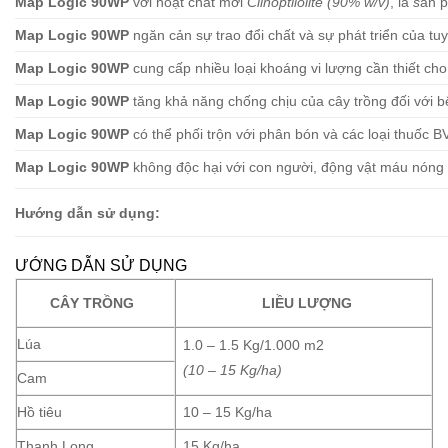
Map Logic 90WP
với hoạt chất mới
Clinoptilolite (90% w/v)
, là
s
ản p
Map Logic 90WP
ngăn cản sự trao đổi chất và sự phát triển của tu
Map Logic 90WP
cung cấp nhiều loại khoáng vi lượng cần thiết cho
Map Logic 90WP
tăng khả năng chống chịu của cây trồng đối với 
Map Logic 90WP
có thể phối trộn với phân bón và các loại thuốc B
Map Logic 90WP
không độc hại với con người, động vật máu nóng 
Hướng dẫn sử dụng:
ƯỚNG DẪN SỬ DỤNG
CÂY TRỒNG
LIỀU LƯỢNG
Lúa
1.0 – 1.5 Kg/1.000 m2
(10 – 15 Kg/ha)
Cam
Hồ tiêu
10 – 15 Kg/ha
Thanh Long
15 Kg/ha