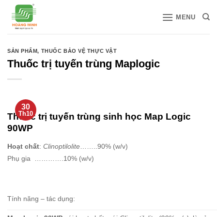
Bỏ
MENU
qua
nội
dung
SẢN PHẨM
,
THUỐC BẢO VỆ THỰC VẬT
Thuốc trị tuyến trùng Maplogic
30
Th10
Thuốc trị tuyến trùng sinh học Map Logic
90WP
Hoạt chất
:
Clinoptilolite
……..90% (w/v)
Phụ gia ………….10% (w/v)
Tính năng – tác dụng: