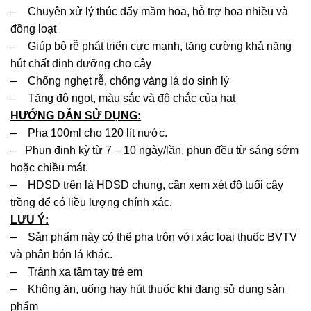
– Chuyên xử lý thúc đẩy mầm hoa, hỗ trợ hoa nhiều và
đồng loạt
– Giúp bộ rễ phát triển cực mạnh, tăng cường khả năng
hút chất dinh dưỡng cho cây
– Chống nghẹt rễ, chống vàng lá do sinh lý
– Tăng độ ngọt, màu sắc và độ chắc của hạt
HƯỚNG DẪN SỬ DỤNG:
– Pha 100ml cho 120 lít nước.
– Phun định kỳ từ 7 – 10 ngày/lần, phun đều từ sáng sớm
hoặc chiều mát.
– HDSD trên là HDSD chung, cần xem xét độ tuổi cây
trồng để có liều lượng chính xác.
LƯU Ý:
– Sản phẩm này có thể pha trộn với xác loại thuốc BVTV
và phân bón lá khác.
– Tránh xa tầm tay trẻ em
– Không ăn, uống hay hút thuốc khi đang sử dụng sản
phẩm