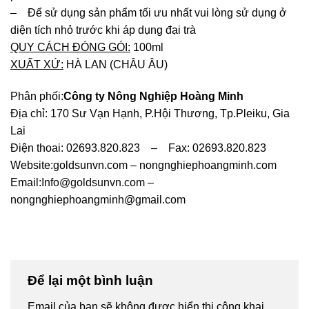
– Để sử dụng sản phẩm tối ưu nhất vui lòng sử dụng ở
diện tích nhỏ trước khi áp dụng đại trà
QUY CÁCH ĐÓNG GÓI:
100ml
XUẤT XỨ:
HÀ LAN (CHÂU ÂU)
Phân phối:
Công ty Nông Nghiệp Hoàng Minh
Địa chỉ: 170 Sư Vạn Hạnh, P.Hội Thương, Tp.Pleiku, Gia
Lai
Điện thoai: 02693.820.823 – Fax: 02693.820.823
Website:goldsunvn.com – nongnghiephoangminh.com
Email:
Info@goldsunvn.com
–
nongnghiephoangminh@gmail.com
Để lại một bình luận
Email của bạn sẽ không được hiển thị công khai.