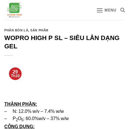
Bỏ
MENU
qua
nội
dung
PHÂN BÓN LÁ
,
SẢN PHẨM
WOPRO HIGH P SL – SIÊU LÂN DẠNG
GEL
29
Th10
THÀNH PHẦN:
– N: 12.0% w/v – 7.4% w/w
– P
O
: 60.0%w/v – 37% w/w
2
5
CÔNG DỤNG: