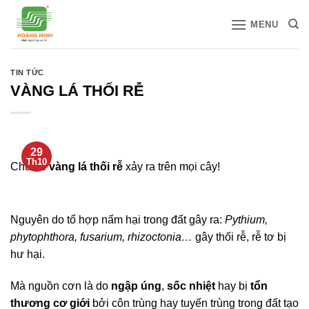
Bỏ
MENU
qua
nội
dung
TIN TỨC
VÀNG LÁ THỐI RỄ
29
Th10
Chủ đề
vàng lá thối rễ
xảy ra trên mọi cây!
Nguyên do tổ hợp nấm hại trong đất gây ra:
Pythium,
phytophthora, fusarium, rhizoctonia…
gây thối rễ, rễ tơ bị
hư hại.
Mà nguồn cơn là do
ngập úng
,
sốc nhiệt
hay bị
tổn
thương cơ giới
bởi côn trùng hay tuyến trùng trong đất tạo