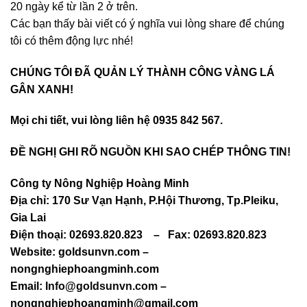
20 ngày kể từ lần 2 ở trên.
Các bạn thấy bài viết có ý nghĩa vui lòng share để chúng
tôi có thêm động lực nhé!
CHÚNG TÔI ĐÃ QUẢN LÝ THÀNH CÔNG VÀNG LÁ
GÂN XANH!
Mọi chi tiết, vui lòng liên hệ 0935 842 567.
ĐỀ NGHỊ GHI RÕ NGUỒN KHI SAO CHÉP THÔNG TIN!
Công ty Nông Nghiệp Hoàng Minh
Địa chỉ: 170 Sư Vạn Hạnh, P.Hội Thương, Tp.Pleiku,
Gia Lai
Điện thoại: 02693.820.823
–
Fax: 02693.820.823
Website: goldsunvn.com –
nongnghiephoangminh.com
Email:
Info@goldsunvn.com
–
nongnghiephoangminh@gmail.com