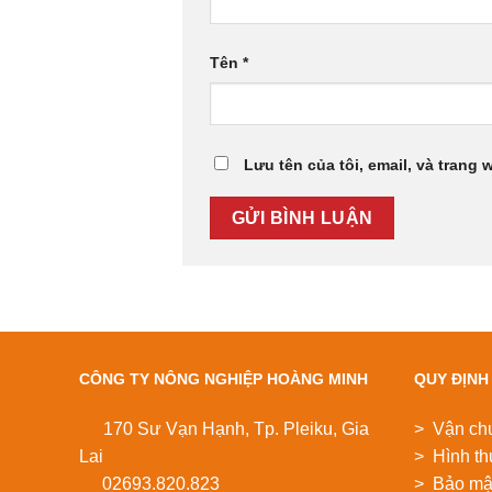
Tên
*
Lưu tên của tôi, email, và trang 
CÔNG TY NÔNG NGHIỆP HOÀNG MINH
QUY ĐỊNH
170 Sư Vạn Hạnh, Tp. Pleiku, Gia
> Vận ch
Lai
> Hình th
02693.820.823
> Bảo mật