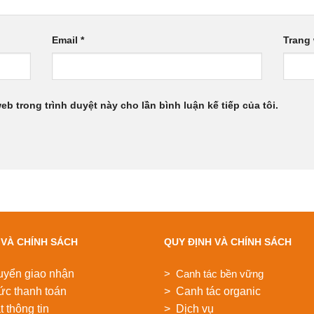
Email
*
Trang
web trong trình duyệt này cho lần bình luận kế tiếp của tôi.
 VÀ CHÍNH SÁCH
QUY ĐỊNH VÀ CHÍNH SÁCH
uyển giao nhận
> Canh tác bền vững
ức thanh toán
> Canh tác organic
 thông tin
> Dịch vụ