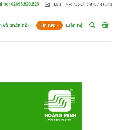
tline: 02693.820.823
EMAIL:INFO@GOLDSUNVN.COM
m và phản hồi
Tin tức
Liên hệ