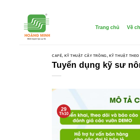
Bỏ
qua
nội
dung
Trang chủ
Về ch
CAFÉ
,
KỸ THUẬT CÂY TRỒNG
,
KỸ THUẬT THEO
Tuyển dụng kỹ sư nô
29
Th10