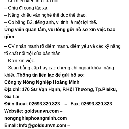
– Am hiểu kiến thức xã hội.
– Chịu đi công tác xa.
– Năng khiếu văn nghệ thể dục thể thao.
– Có bằng B2, tiếng anh, vi tính là một lợi thế.
Ứng viên quan tâm, vui lòng gửi hồ sơ xin việc bao
gồm:
– CV nhấn mạnh rõ điểm mạnh, điểm yếu và các kỹ năng
tố chất nổi trội của bản thân.
– Đơn xin việc.
– Scan bằng cấp hay các chứng chỉ ngoại khóa, năng
khiểu.
Thông tin liên lạc để gửi hồ sơ:
Công ty Nông Nghiệp Hoàng Minh
Địa chỉ: 170 Sư Vạn Hạnh, P.Hội Thương, Tp.Pleiku,
Gia Lai
Điện thoại: 02693.820.823
–
Fax: 02693.820.823
Website: goldsunvn.com –
nongnghiephoangminh.com
Email:
Info@goldsunvn.com
–