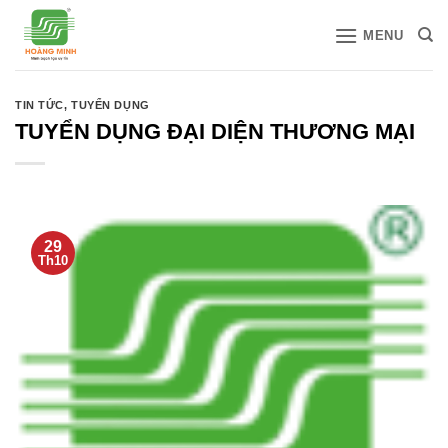
Bỏ
MENU
qua
nội
dung
TIN TỨC
,
TUYỂN DỤNG
TUYỂN DỤNG ĐẠI DIỆN THƯƠNG MẠI
29
Th10