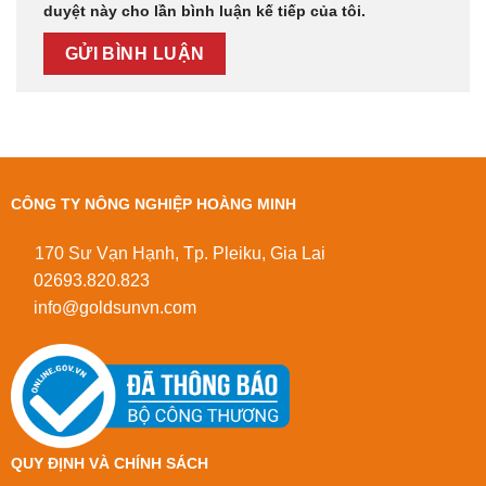
duyệt này cho lần bình luận kế tiếp của tôi.
CÔNG TY NÔNG NGHIỆP HOÀNG MINH
170 Sư Vạn Hạnh, Tp. Pleiku, Gia Lai
02693.820.823
info@goldsunvn.com
QUY ĐỊNH VÀ CHÍNH SÁCH