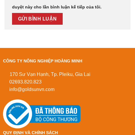
duyệt này cho lần bình luận kế tiếp của tôi.
CÔNG TY NÔNG NGHIỆP HOÀNG MINH
170 Sư Vạn Hạnh, Tp. Pleiku, Gia Lai
02693.820.823
info@goldsunvn.com
QUY ĐỊNH VÀ CHÍNH SÁCH