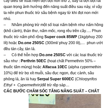
cây điều sẽ xuất hiện đợt đọt non thứ 2, đây là đợt đọt rất
quan trọng ảnh hưởng đến năng suất điều sau này, vì vậy
ta nên phun thuốc trừ sâu bệnh ngay từ khi đọt non mới
nhú.
– Nhằm phòng trừ một số loại nấm bệnh như nấm hồng
(khô cành), thán thư, nấm mốc, rong rêu trên cây…. Phun
thuốc trừ nấm phổ rộng
Super cook 85WP
(1kg/phuy 200
lít) hoặc
Do.one 250SC
(300ml/ phuy 200 lít),… phun ướt
đều tán cây, tán lá.
– Có thể hỗn hợp
Do.one 250SC
với các loại thuốc trừ
sâu như :
Perthrin 50EC
(hoạt chất Permethrin 50% –
thuốc tẩm mùng) hoặc
Alfacua 10EC
(alpha cypermethin
10%) để trừ bọ xít muỗi, sâu đục ngọn, đục cành, sâu
phỏng lá, ăn lá hay
Serpal Super 600EC
(
Chlorpyrifos
Ethyl +
Cypermethrin)
để trừ rệp sáp…
CÁC BƯỚC CHĂM SÓC TĂNG NĂNG SUẤT – CHẤT