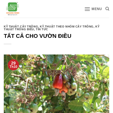
Bỏ
MENU
qua
nội
dung
KỸ THUẬT CÂY TRỒNG
,
KỸ THUẬT THEO NHÓM CÂY TRỒNG
,
KỸ
THUẬT TRỒNG ĐIỀU
,
TIN TỨC
TẤT CẢ CHO VƯỜN ĐIỀU
29
Th10