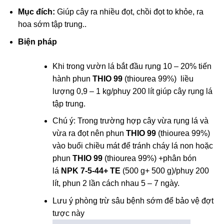
Mục đích:
Giúp cây ra nhiều đọt, chồi đọt to khỏe, ra
hoa sớm tập trung..
Biện pháp
Khi trong vườn lá bắt đầu rụng 10 – 20% tiến
hành phun
THIO 99
(thiourea 99%) liều
lượng 0,9 – 1 kg/phuy 200 lít giúp cây rụng lá
tập trung.
Chú ý: Trong trường hợp cây vừa rụng lá và
vừa ra đọt nên phun
THIO 99
(thiourea 99%)
vào buổi chiều mát để tránh cháy lá non hoặc
phun
THIO 99
(thiourea 99%) +phân bón
lá
NPK 7-5-44+ TE
(500 g+ 500 g)/phuy 200
lít, phun 2 lần cách nhau 5 – 7 ngày.
Lưu ý phòng trừ sâu bệnh sớm để bảo vệ đợt
tược này