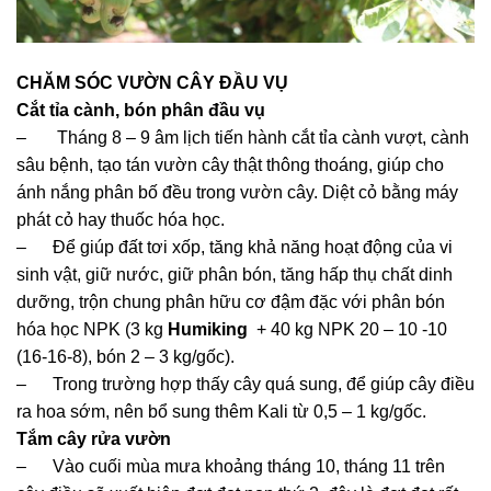
CHĂM SÓC VƯỜN CÂY ĐẦU VỤ
Cắt tỉa cành, bón phân đầu vụ
– Tháng 8 – 9 âm lịch tiến hành cắt tỉa cành vượt, cành
sâu bệnh, tạo tán vườn cây thật thông thoáng, giúp cho
ánh nắng phân bố đều trong vườn cây. Diệt cỏ bằng máy
phát cỏ hay thuốc hóa học.
– Để giúp đất tơi xốp, tăng khả năng hoạt động của vi
sinh vật, giữ nước, giữ phân bón, tăng hấp thụ chất dinh
dưỡng, trộn chung phân hữu cơ đậm đặc với phân bón
hóa học NPK (3 kg
Humiking
+ 40 kg NPK 20 – 10 -10
(16-16-8), bón 2 – 3 kg/gốc).
– Trong trường hợp thấy cây quá sung, để giúp cây điều
ra hoa sớm, nên bổ sung thêm Kali từ 0,5 – 1 kg/gốc.
Tắm cây rửa vườn
– Vào cuối mùa mưa khoảng tháng 10, tháng 11 trên