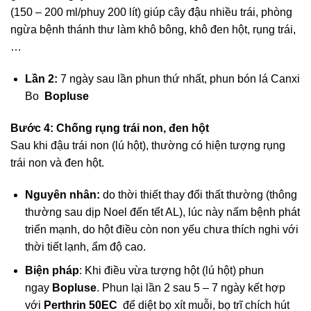
(150 – 200 ml/phuy 200 lít) giúp cây đậu nhiều trái, phòng
ngừa bệnh thánh thư làm khô bông, khô đen hột, rụng trái,
…
Lần 2:
7 ngày sau lần phun thứ nhất, phun bón lá Canxi
Bo
Bopluse
Bước 4: Chống rụng trái non, đen hột
Sau khi đậu trái non (lú hột), thường có hiện tượng rụng
trái non và đen hột.
Nguyên nhân:
do thời thiết thay đổi thất thường (thông
thường sau dịp Noel đến tết AL), lúc này nấm bệnh phát
triển mạnh, do hột điều còn non yếu chưa thích nghi với
thời tiết lạnh, ẩm độ cao.
Biện pháp
: Khi điều vừa tượng hột (lú hột) phun
ngay
Bopluse
. Phun lại lần 2 sau 5 – 7 ngày kết hợp
với
Perthrin 50EC
để diệt bọ xít muỗi, bọ trĩ chích hút