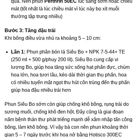
quá. Nên phun
Perthrin 50EC
lúc sáng sớm hoặc chiều
mát (tốt nhất là lúc chiều mát vì lúc này bọ xít muỗi
thường tập trung nhiều)
Bước 3: Tăng đậu trái
Khi bông điều vừa nhú ra khoảng 5 – 10 cm:
Lần 1:
Phun phân bón lá Siêu Bo + NPK 7-5-44+ TE
(250 ml + 500 g/phuy 200 lít). Siêu Bo cung cấp vi
lượng Bo, giúp hoa tăng sức sống hạt phấn đực, chùm
hoa lớn, hoa tươi lâu, kéo dài thời gian thụ phấn, hoa
có nhiều tuyến mật ngọt thu hút côn trùng đến thụ phấn
giúp hoa đậu nhiều trái hơn
Phun Siêu Bo sớm còn giúp chống khô bông, rụng trái do
sương muối, chống khô đen hột. Đây cũng là giai đoạn
nấm bệnh thán thư phát triểng mạnh dễ xâm nhập tấn công
bông, làm khô bông. Vì vậy bà con nên phun khoảng thời
gian 5 – 7 ngày trước khi hoa nở bằng Hotisco 300EC