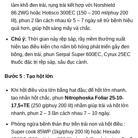
làm khô đen trái, rụng trái kết hợp với Norshield
86.2WG hoặc Hotisco 300EC (150 – 200 ml/phuy 200
lít), phun 2 lần cách nhau từ 5 – 7 ngày sẽ trừ bệnh hiệu
quả hơn, giúp hột sáng mẩy và chắc.
Chú ý:
Thời gian này rệp sáp, rầy mềm thường xuất
hiện tạo điều kiện cho nấm bồ hóng phát triển gây đen
bông, đen trái, phun Serpal Super 600EC, Cyrux 25EC
thuốc đặc trị rệp sáp, sâu đục cành.
Bước 5 : Tạo hột lớn
Khi hột điều vừa lớn bằng hạt đậu; để hột lớn nhanh,
tạo nhân hột chắc, phun
Nitrophoska Foliar 25-10-
17,5+TE
(250 g/phuy 200 lít) nhằm giúp trái và hột lớn
nhanh, phun 2 – 3 lần cách nhau 7 – 10 ngày.
Phòng ngừa bệnh thán thư trên trái non và hột điều :
Super cook 85WP (1kg/phuy 200 lít) hoặc Hexado