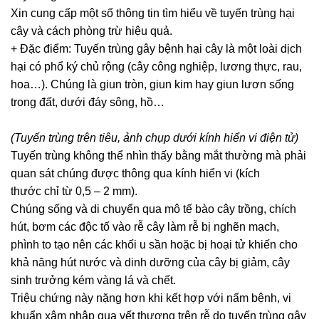
Xin cung cấp một số thông tin tìm hiểu về tuyến trùng hại
cây và cách phòng trừ hiệu quả.
+ Đặc điểm: Tuyến trùng gây bệnh hại cây là một loài dịch
hại có phổ ký chủ rộng (cây công nghiệp, lương thực, rau,
hoa…). Chúng là giun tròn, giun kim hay giun lươn sống
trong đất, dưới đáy sông, hồ…
(Tuyến trùng trên tiêu, ảnh chụp dưới kính hiển vi điện tử)
Tuyến trùng không thể nhìn thấy bằng mắt thường mà phải
quan sát chúng được thông qua kính hiển vi (kích
thước chỉ từ 0,5 – 2 mm).
Chúng sống và di chuyển qua mô tế bào cây trồng, chích
hút, bơm các độc tố vào rễ cây làm rễ bị nghẽn mạch,
phình to tạo nên các khối u sần hoặc bị hoại tử khiến cho
khả năng hút nước và dinh dưỡng của cây bị giảm, cây
sinh trưởng kém vàng lá và chết.
Triệu chứng này nặng hơn khi kết hợp với nấm bệnh, vi
khuẩn xâm nhập qua vết thương trên rễ do tuyến trùng gây