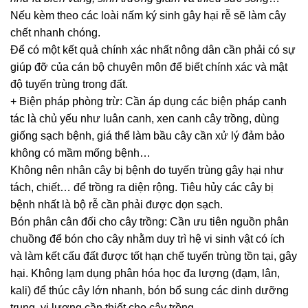
Nếu kèm theo các loài nấm ký sinh gây hại rễ sẽ làm cây
chết nhanh chóng.
Để có một kết quả chính xác nhất nông dân cần phải có sự
giúp đỡ của cán bộ chuyên môn để biết chính xác và mật
độ tuyến trùng trong đất.
+ Biện pháp phòng trừ: Cần áp dụng các biện pháp canh
tác là chủ yếu như luân canh, xen canh cây trồng, dùng
giống sạch bệnh, giá thể làm bầu cây cần xử lý đảm bảo
không có mầm mống bệnh…
Không nên nhân cây bị bệnh do tuyến trùng gây hại như
tách, chiết… để trồng ra diện rộng. Tiêu hủy các cây bị
bệnh nhất là bộ rễ cần phải được dọn sạch.
Bón phân cân đối cho cây trồng: Cần ưu tiên nguồn phân
chuồng để bón cho cây nhằm duy trì hệ vi sinh vật có ích
và làm kết cấu đất được tốt hạn chế tuyến trùng tồn tại, gây
hại. Không lạm dụng phân hóa học đa lượng (đạm, lân,
kali) để thúc cây lớn nhanh, bón bổ sung các dinh dưỡng
trung, vi lượng cần thiết cho cây trồng….