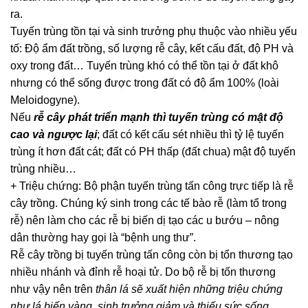
ra.
Tuyến trùng tồn tại và sinh trưởng phụ thuộc vào nhiều yếu
tố: Độ ẩm đất trồng, số lượng rễ cây, kết cấu đất, độ PH và
oxy trong đất… Tuyến trùng khó có thể tồn tại ở đất khô
nhưng có thể sống được trong đất có độ ẩm 100% (loài
Meloidogyne).
Nếu
rễ cây phát triển mạnh thì tuyến trùng có mật độ
cao và ngược lại
; đất có kết cấu sét nhiều thì tỷ lệ tuyến
trùng ít hơn đất cát; đất có PH thấp (đất chua) mật độ tuyến
trùng nhiều…
+ Triệu chứng: Bộ phận tuyến trùng tấn công trực tiếp là rễ
cây trồng. Chúng ký sinh trong các tế bào rễ (làm tổ trong
rễ) nên làm cho các rễ bị biến dị tạo các u bướu – nông
dân thường hay gọi là “bệnh ung thư”.
Rễ cây trồng bị tuyến trùng tấn công còn bị tổn thương tạo
nhiều nhánh và đỉnh rễ hoại tử. Do bộ rễ bị tốn thương
như vậy nên trên
thân lá sẽ xuất hiện những triệu chứng
như lá biến vàng, sinh trưởng giảm và thiếu sức sống
…