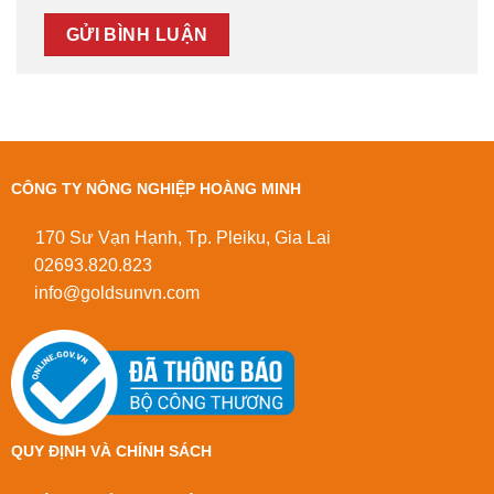
CÔNG TY NÔNG NGHIỆP HOÀNG MINH
170 Sư Vạn Hạnh, Tp. Pleiku, Gia Lai
02693.820.823
info@goldsunvn.com
QUY ĐỊNH VÀ CHÍNH SÁCH