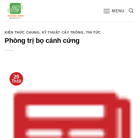
Bỏ
MENU
qua
nội
dung
KIẾN THỨC CHUNG
,
KỸ THUẬT CÂY TRỒNG
,
TIN TỨC
Phòng trị bọ cánh cứng
29
Th10