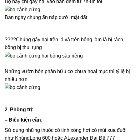
Bộ này chỉ gây hại vào ban đêm từ 7h-8h tối
Ban ngày chúng ẩn nấp dưới mặt đất
????
Chúng gây hại trên lá và trên bông làm lá bị rách,
bông bị thui rụng
Những vườn bón phân hữu cơ chưa hoai mục thì tỷ lệ bị
nhiều hơn
2. Phòng trị:
– Điều kiện cần:
Sử dụng những thuốc có tính xông hơi có mùi xua đuổi
như
KhủngLong
600
hoặc
ALexander
Đại Đế 777