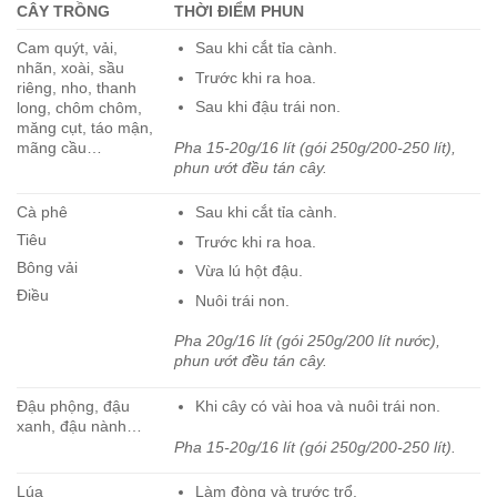
CÂY TRỒNG
THỜI ĐIỂM PHUN
Cam quýt, vải,
Sau khi cắt tỉa cành.
nhãn, xoài, sầu
Trước khi ra hoa.
riêng, nho, thanh
Sau khi đậu trái non.
long, chôm chôm,
măng cụt, táo mận,
Pha 15-20g/16 lít (gói 250g/200-250 lít),
mãng cầu…
phun ướt đều tán cây.
Cà phê
Sau khi cắt tỉa cành.
Tiêu
Trước khi ra hoa.
Bông vải
Vừa lú hột đậu.
Điều
Nuôi trái non.
Pha 20g/16 lít (gói 250g/200 lít nước),
phun ướt đều tán cây.
Đậu phộng, đậu
Khi cây có vài hoa và nuôi trái non.
xanh, đậu nành…
Pha 15-20g/16 lít (gói 250g/200-250 lít).
Lúa
Làm đòng và trước trổ.