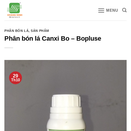
Bỏ
MENU
qua
nội
dung
PHÂN BÓN LÁ
,
SẢN PHẨM
Phân bón lá Canxi Bo – Bopluse
29
Th10