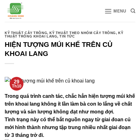
Bỏ
MENU
qua
nội
dung
KỸ THUẬT CÂY TRỒNG
,
KỸ THUẬT THEO NHÓM CÂY TRỒNG
,
KỸ
THUẬT TRỒNG KHOAI LANG
,
TIN TỨC
HIỆN TƯỢNG MÚI KHẾ TRÊN CỦ
KHOAI LANG
29
Th10
Trong quá trình canh tác, chắc hẳn hiện tượng múi khế
trên khoai lang không ít lần làm bà con lo lắng về chất
lượng và sản lượng không đạt như mong đợi.
Tình trạng này có thể bắt nguồn ngay từ giai đoan củ
mới hình thành nhưng tập trung nhiều nhất giai đoạn
từ 3 tháng trở đi.