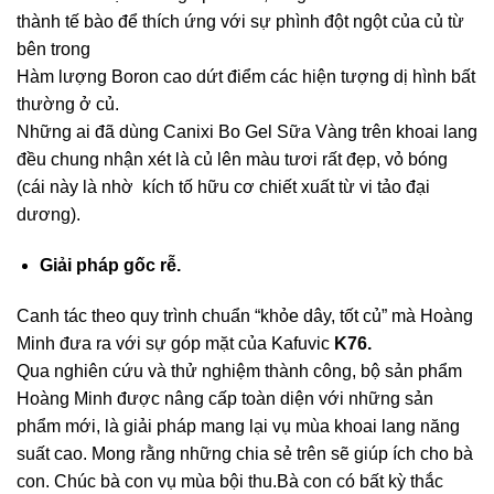
thành tế bào để thích ứng với sự phình đột ngột của củ từ
bên trong
Hàm lượng Boron cao dứt điểm các hiện tượng dị hình bất
thường ở củ.
Những ai đã dùng Canixi Bo Gel Sữa Vàng trên khoai lang
đều chung nhận xét là củ lên màu tươi rất đẹp, vỏ bóng
(cái này là nhờ kích tố hữu cơ chiết xuất từ vi tảo đại
dương).
Giải pháp gốc rễ.
Canh tác theo quy trình chuẩn “khỏe dây, tốt củ” mà Hoàng
Minh đưa ra với sự góp mặt của Kafuvic
K76
.
Qua nghiên cứu và thử nghiệm thành công, bộ sản phẩm
Hoàng Minh được nâng cấp toàn diện với những sản
phẩm mới, là giải pháp mang lại vụ mùa khoai lang năng
suất cao. Mong rằng những chia sẻ trên sẽ giúp ích cho bà
con. Chúc bà con vụ mùa bội thu.Bà con có bất kỳ thắc