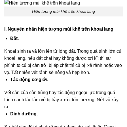
Hiện tượng múi khế trên khoai lang
I. Nguyên nhân hiện tượng múi khế trên khoai lang
Đất.
Khoai sinh ra và lớn lên từ lòng đất. Trong quá trình lớn củ
khoai lang, nếu đất chai hay không được tơi kĩ; thì sự
phình to củ bị cản trở, bị ép chặt thì củ bị xẻ rảnh hoặc vẹo
vọ. Tất nhiên vết rảnh sẽ nông và hẹp hơn.
Tác động cơ giới.
Vết cắn của côn trùng hay tác động ngoại lực trong quá
trình canh tác làm vỏ bị trầy xước tổn thương. Nứt vỏ xảy
ra.
Dinh dưỡng.
Sự bất cân đối dinh dưỡng dư đạm, dư kali thiếu Canxi