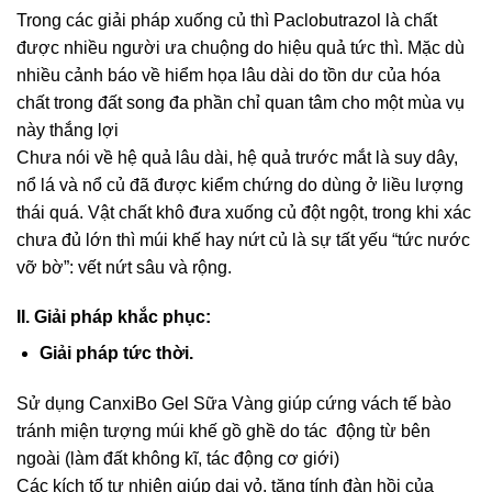
Trong các giải pháp xuống củ thì Paclobutrazol là chất
được nhiều người ưa chuộng do hiệu quả tức thì. Mặc dù
nhiều cảnh báo về hiểm họa lâu dài do tồn dư của hóa
chất trong đất song đa phần chỉ quan tâm cho một mùa vụ
này thắng lợi
Chưa nói về hệ quả lâu dài, hệ quả trước mắt là suy dây,
nổ lá và nổ củ đã được kiểm chứng do dùng ở liều lượng
thái quá. Vật chất khô đưa xuống củ đột ngột, trong khi xác
chưa đủ lớn thì múi khế hay nứt củ là sự tất yếu “tức nước
vỡ bờ”: vết nứt sâu và rộng.
II. Giải pháp khắc phục:
Giải pháp tức thời.
Sử dụng CanxiBo Gel Sữa Vàng giúp cứng vách tế bào
tránh miện tượng múi khế gồ ghề do tác động từ bên
ngoài (làm đất không kĩ, tác động cơ giới)
Các kích tố tự nhiên giúp dai vỏ, tăng tính đàn hồi của