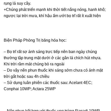
rụng lá suy cây.
+Chúng phát triển mạnh khi thời tiết nắng nóng, hanh khô;
ngược lại trời mưa, khí hậu ẩm ướt bọ trĩ rất ít xuất hiện
Biện Pháp Phòng Trị băng hóa học:
– Bọ trĩ rất sợ ánh sáng trực tiếp nên ban ngày chúng
thường tập trung mặt dưới ở các gân lá chích hút nhựa.
Khi trời râm mát chúng bò ra ngoài
– Do vậy nên phun thuốc khi sáng sớm chưa có ánh mặt
trời gắt hoặc sau 4h chiều
– Sử dụng luân phiên các thuốc sau: Acelant 4EC;
Conphai 10WP; Actara 25WP
– Nên phun kết hợp với thuốc ung trứng Ranadi 10WP