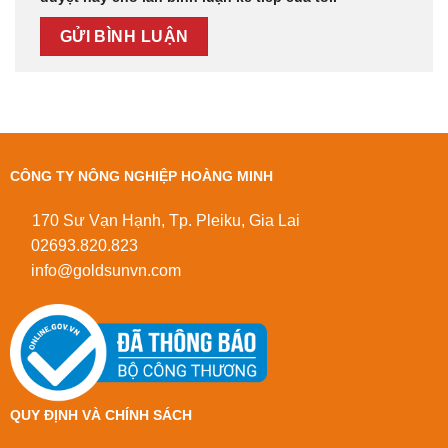
CÔNG TY NÔNG NGHIỆP HOÀNG MINH
170 Sư Vạn Hạnh, Tp. Pleiku, Gia Lai
02693.820.823
info@goldsunvn.com
QUY ĐỊNH VÀ CHÍNH SÁCH