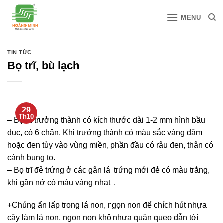
Bỏ
MENU
qua
nội
dung
TIN TỨC
Bọ trĩ, bù lạch
29
Th10
– Bọ trĩ trưởng thành có kích thước dài 1-2 mm hình bầu
dục, có 6 chân. Khi trưởng thành có màu sắc vàng đậm
hoặc đen tùy vào vùng miền, phần đầu có râu đen, thân có
cánh bụng to.
– Bọ trĩ đẻ trứng ở các gân lá, trứng mới đẻ có màu trắng,
khi gần nở có màu vàng nhạt. .
+Chúng ẩn lấp trong lá non, ngọn non để chích hút nhựa
cây làm lá non, ngọn non khô nhựa quăn queo dẫn tới