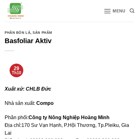
Bỏ
MENU
qua
nội
dung
PHÂN BÓN LÁ
,
SẢN PHẨM
Basfoliar Aktiv
29
Th10
Xuất xứ: CHLB Đức
Nhà sản xuất:
Compo
Phân phối:
Công ty Nông Nghiệp Hoàng Minh
Địa chỉ:170 Sư Vạn Hạnh, P.Hội Thương, Tp.Pleiku, Gia
Lai