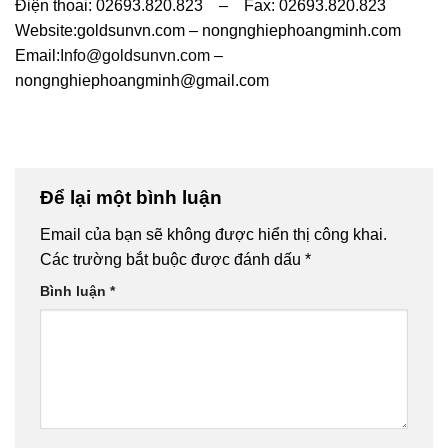
Điện thoai: 02693.820.823 – Fax: 02693.820.823
Website:goldsunvn.com – nongnghiephoangminh.com
Email:
Info@goldsunvn.com
–
nongnghiephoangminh@gmail.com
Để lại một bình luận
Email của bạn sẽ không được hiển thị công khai.
Các trường bắt buộc được đánh dấu
*
Bình luận
*