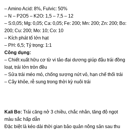
– Amino Acid: 8%, Fulvic: 50%
– N – P2O5 – K2O: 1,5 – 7,5 – 12
– S:0,05; Mg: 0,05; Ca: 0,05; Fe: 200; Mn: 200; Zn: 200; Bo:
200; Cu: 200; Mo: 10; Co: 10
– Kích phát tố lớn hạt
– PH: 6,5; Tỷ trọng: 1:1
Công dụng:
– Chiết xuất hữu cơ từ vi tảo đại dương giúp đậu trái đồng
loạt, trái lớn tròn đều
– Sửa trái méo mó, chống sượng nứt vỏ, hạn chế thối trái
– Cây khỏe, rễ sung trong thời kỳ nuôi trái
Kali Bo
:
Trái căng nở 3 chiều, chắc nhân, tăng độ ngọt
màu sắc hấp dẫn
Đặc biệt là kéo dài thời gian bảo quản nông sản sau thu