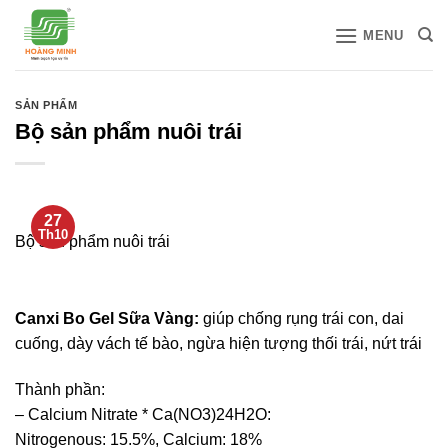
Bỏ
MENU
qua
nội
dung
SẢN PHẨM
Bộ sản phẩm nuôi trái
27
Th10
Bộ sản phẩm nuôi trái
Canxi Bo Gel Sữa Vàng
:
giúp chống rụng trái con, dai
cuống, dày vách tế bào, ngừa hiện tượng thối trái, nứt trái
Thành phần:
– Calcium Nitrate * Ca(NO3)24H2O:
Nitrogenous: 15.5%, Calcium: 18%