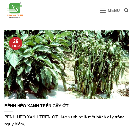
Bỏ
MENU
qua
nội
dung
29
Th10
BỆNH HÉO XANH TRÊN CÂY ỚT
BỆNH HÉO XANH TRÊN ỚT Héo xanh ớt là một bệnh cây trồng
nguy hiểm,...