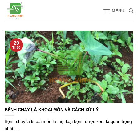
Bỏ
MENU
qua
nội
dung
29
Th10
BỆNH CHÁY LÁ KHOAI MÔN VÀ CÁCH XỬ LÝ
Bệnh cháy lá khoai môn là một loại bệnh được xem là quan trọng
nhất....