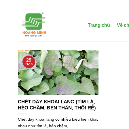
Bỏ
qua
nội
dung
Trang chủ
Về ch
29
Th10
CHẾT DÂY KHOAI LANG (TÍM LÁ,
HÉO CHẬM, ĐEN THÂN, THỐI RỄ)
Chết dây khoai lang có nhiều biểu hiện khác
nhau như tím lá, héo chậm,...