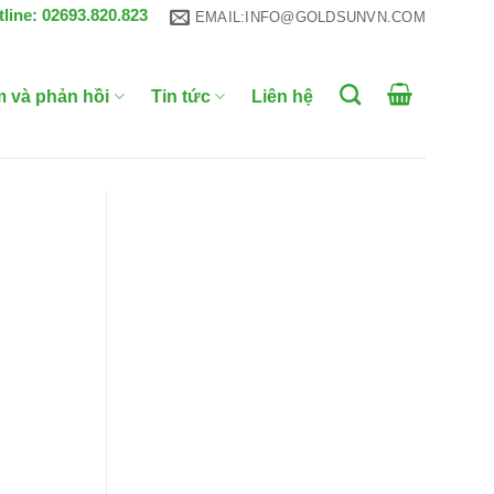
tline: 02693.820.823
EMAIL:INFO@GOLDSUNVN.COM
m và phản hồi
Tin tức
Liên hệ