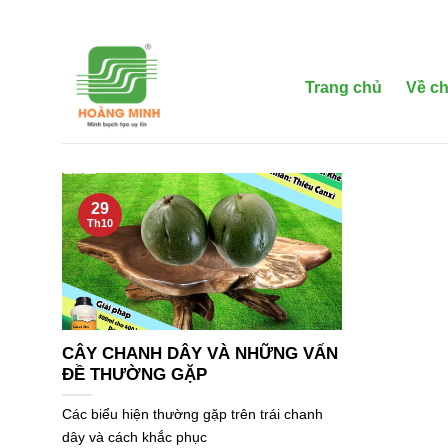
Bỏ
qua
nội
dung
Trang chủ
Về ch
29
Th10
CÂY CHANH DÂY VÀ NHỮNG VẤN
ĐỀ THƯỜNG GẶP
Các biểu hiện thường gặp trên trái chanh
dây và cách khắc phục