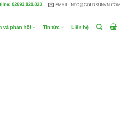
tline: 02693.820.823
EMAIL:INFO@GOLDSUNVN.COM
m và phản hồi
Tin tức
Liên hệ